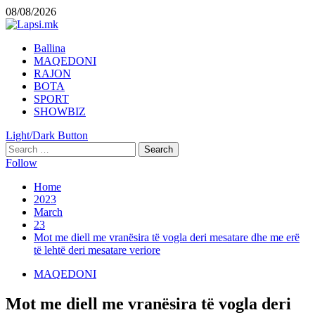
Skip
08/08/2026
to
content
Primary
Ballina
Menu
MAQEDONI
RAJON
BOTA
SPORT
SHOWBIZ
Light/Dark Button
Search
for:
Follow
Home
2023
March
23
Mot me diell me vranësira të vogla deri mesatare dhe me erë
të lehtë deri mesatare veriore
MAQEDONI
Mot me diell me vranësira të vogla deri