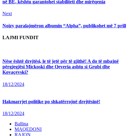
në BE, kështu garantohet stabiliteti dhe mirëqenia
Next
Next
post:
Noizy paralajmëron albumin “Alpha”, publikohet më 7 prill
LAJMI FUNDIT
Nëse është drejtësi, le të jetë për të gjithë! A do të mbajnë
përgjegjësi Mickoski dhe Qeveria ashtu si Grubi dhe
Kovaçevski?
18/12/2024
Hakmarrjet politike po shkatërrojnë drejtësinë!
18/12/2024
Ballina
MAQEDONI
RAJON