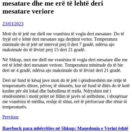
mesatare dhe me erë të lehtë deri
mesatare veriore
23/03/2023
Moti do të jetë me diell me vranësira të vogla deri mesatare. Do të
fryjë erë e lehtë deri mesatare nga drejtimi verior. Temperatura
minimale do të jetë në interval prej 0 deri 7 gradë, ndërsa ajo
maksimale do të lëvizë prej 15 deri 21 gradë.
Në Shkup, mot me diell me vranësira të vogla deri mesatare dhe me
erë të lehtë deri mesatare veriore. Temperatura minimale do të bie
deri në 4 gradë, ndërsa ajo maksimale do të lëvizë deri 21 gradë.
Deri në fund të kësaj jave moti do të jetë i qëndrueshëm me rritje të
temperaturës ditore, përveç të shtunën, kur në fund të ditës do të ketë
kushte për shi lokal dhe bubullima të rralla. Ndryshim më i
rëndësishëm i motit pritet në fillim të javës së ardhshme, i shoqëruar
me vranësira të mëdha, reshje të shiut, erë të përforcuar dhe rënie të
temperaturës.
Continue
Previous
Previous
post:
Reading
Baerbock para mbërritjes në Shkup: Maqedonia e Veriut është