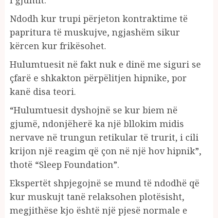
Ndodh kur trupi përjeton kontraktime të
papritura të muskujve, ngjashëm sikur
kërcen kur frikësohet.
Hulumtuesit në fakt nuk e dinë me siguri se
çfarë e shkakton përpëlitjen hipnike, por
kanë disa teori.
“Hulumtuesit dyshojnë se kur biem në
gjumë, ndonjëherë ka një bllokim midis
nervave në trungun retikular të trurit, i cili
krijon një reagim që çon në një hov hipnik”,
thotë “Sleep Foundation”.
Ekspertët shpjegojnë se mund të ndodhë që
kur muskujt tanë relaksohen plotësisht,
megjithëse kjo është një pjesë normale e