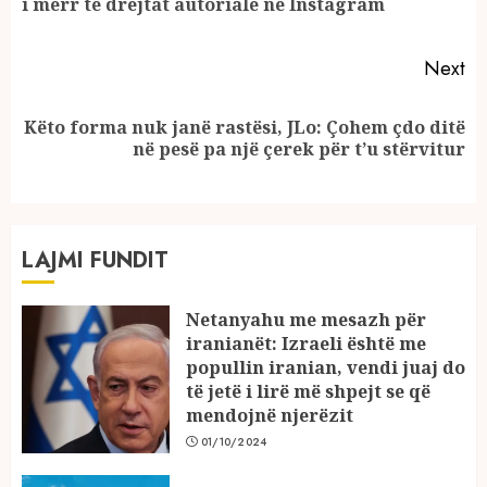
i merr të drejtat autoriale në Instagram
po
Next
Këto forma nuk janë rastësi, JLo: Çohem çdo ditë
Next
në pesë pa një çerek për t’u stërvitur
post:
LAJMI FUNDIT
Netanyahu me mesazh për
iranianët: Izraeli është me
popullin iranian, vendi juaj do
të jetë i lirë më shpejt se që
mendojnë njerëzit
01/10/2024