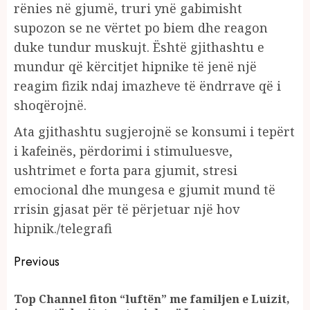
rënies në gjumë, truri ynë gabimisht
supozon se ne vërtet po biem dhe reagon
duke tundur muskujt. Është gjithashtu e
mundur që kërcitjet hipnike të jenë një
reagim fizik ndaj imazheve të ëndrrave që i
shoqërojnë.
Ata gjithashtu sugjerojnë se konsumi i tepërt
i kafeinës, përdorimi i stimuluesve,
ushtrimet e forta para gjumit, stresi
emocional dhe mungesa e gjumit mund të
rrisin gjasat për të përjetuar një hov
hipnik./telegrafi
Continue
Previous
Reading
Top Channel fiton “luftën” me familjen e Luizit,
Pr