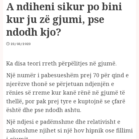
A ndiheni sikur po bini
kur ju zë gjumi, pse
ndodh kjo?
23/03/2023
Ka disa teori rreth përpëlitjes në gjumë.
Një numër i pabesueshëm prej 70 për qind e
njerëzve thonë se përjetuan ndjenjën e
rënies së rreme kur kanë rënë në gjumë të
thellë, por pak prej tyre e kuptojnë se çfarë
është dhe pse ndodh ashtu.
Një ndjesi e padëmshme dhe relativisht e
zakonshme njihet si një hov hipnik ose fillimi
i gjumit.