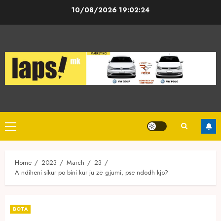
Skip
10/08/2026
19:02:24
to
content
Primary
Menu
Home
2023
March
23
A ndiheni sikur po bini kur ju zë gjumi, pse ndodh kjo?
BOTA