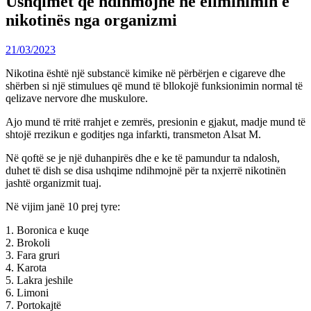
Ushqimet që ndihmojnë në eliminimin e
nikotinës nga organizmi
21/03/2023
Nikotina është një substancë kimike në përbërjen e cigareve dhe
shërben si një stimulues që mund të bllokojë funksionimin normal të
qelizave nervore dhe muskulore.
Ajo mund të rritë rrahjet e zemrës, presionin e gjakut, madje mund të
shtojë rrezikun e goditjes nga infarkti, transmeton Alsat M.
Në qoftë se je një duhanpirës dhe e ke të pamundur ta ndalosh,
duhet të dish se disa ushqime ndihmojnë për ta nxjerrë nikotinën
jashtë organizmit tuaj.
Në vijim janë 10 prej tyre:
1. Boronica e kuqe
2. Brokoli
3. Fara gruri
4. Karota
5. Lakra jeshile
6. Limoni
7. Portokajtë