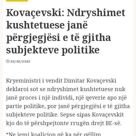
Kovaçevski: Ndryshimet
kushtetuese janë
përgjegjësi e të gjitha
subjekteve politike
20/03/2023
Kryeministri i vendit Dimitar Kovaçevski
deklaroi sot se ndryshimet kushtetuese nuk
janë proces i një individi, një qeverie apo një
partie politike, por janë përgjegjësi e të gjitha
subjekteve politike. Sepse sipas Kovaçevskit
kjo do të përshpejtonte rrugën drejt BE-së.
“Ne jemi koalicion që ka për qëllim