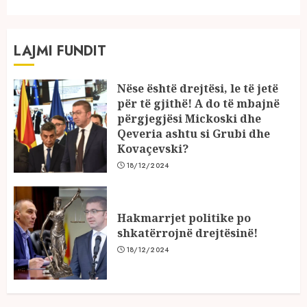
LAJMI FUNDIT
Nëse është drejtësi, le të jetë
për të gjithë! A do të mbajnë
përgjegjësi Mickoski dhe
Qeveria ashtu si Grubi dhe
Kovaçevski?
18/12/2024
Hakmarrjet politike po
shkatërrojnë drejtësinë!
18/12/2024