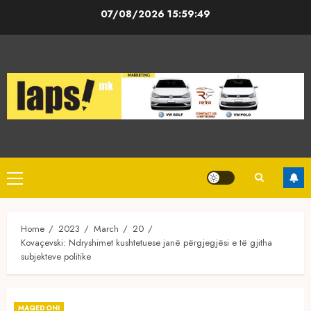
Skip
07/08/2026
15:59:50
to
content
Primary
Menu
Home
2023
March
20
Kovaçevski: Ndryshimet kushtetuese janë përgjegjësi e të gjitha
subjekteve politike
MAQEDONI