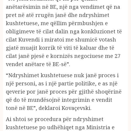
anëtarësimin në BE, një nga vendimet që na
pret në atë rrugën janë dhe ndryshimet
kushtetuese, me qëllim përmbushjen e
obligimeve të cilat dalin nga konkluzionet të
cilat Kuvendi i miratoi me shumicë votash
gjatë muajit korrik të viti të kaluar dhe të
cilat janë pjesë e kornizës negociuese me 27
vendet anëtare të BE-së”.
“Ndryshimet kushtetuese nuk janë proces i
një personi, as i një partie politike, e as një
qeverie por janë proces për gjithë shoqërinë
që do të mundësojnë integrimin e vendit
tonë në BE”, deklaroi Kovaçevski.
Ai shtoi se procedura për ndryshimet
kushtetuese po udhëhiqet nga Ministria e