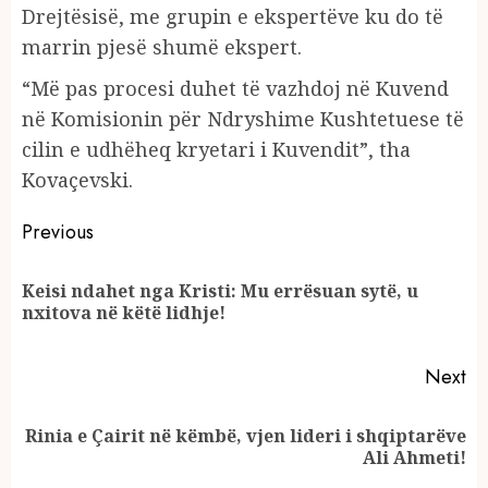
Drejtësisë, me grupin e ekspertëve ku do të
marrin pjesë shumë ekspert.
“Më pas procesi duhet të vazhdoj në Kuvend
në Komisionin për Ndryshime Kushtetuese të
cilin e udhëheq kryetari i Kuvendit”, tha
Kovaçevski.
Continue
Previous
Reading
Keisi ndahet nga Kristi: Mu errësuan sytë, u
Pr
nxitova në këtë lidhje!
po
Next
Rinia e Çairit në këmbë, vjen lideri i shqiptarëve
Next
Ali Ahmeti!
post: