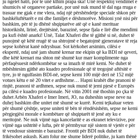
ju ngelet hatri, por te unë kthim prapa ska! Unë respektoj vendimet e
shumicës së organeve partiake, por unë nuk mund të dal nga rruga e
trasuar me gjak e me vlera, ndaj një përshëndetje speciale shkon për
bashkëluftëtarët e mi dhe familjet e dëshmorëve. Misioni ynë nisi për
bashkim, për të ju dhënë shqiptarëve atë që e kanë merituar
historikisht, lirinë, drejtësinë, barazinë, sepse fjala e lirë dhe mendimi
pa kufi është anarki! Unë, Talat Xhaferi dhe të gjithë si në, duhet të
punojmë që këtë rrugë të ua shtrojmë e begatojmë gjeneratave të reja
sepse kohërat kanë ndryshuar. Sot kërkohet arsimim, cilësi e
ekspertë, ndaj unë jam shumë krenar me ekipin që ka BDI në qeveri,
dhe këtë krenari ma shton më shumë kur marr komplimente nga
përfaqësuesit ndërkombëtar se sa imazh të mirë kemi. Ne duhet të
mbështesim gjithë ato kuadro profesionale që të tregojnë aftësitë e
tyre, jo të ngulfasim BDI-në, sepse kemi 100 mijë deri në 152 mijë
votues këtu e në 20 vitet e ardhshme… Hapni krahët dhe pranoni të
rinjtë, pranoni të ardhmen, sepse nuk mund të jemi pjesë e Europës
pa cilësi e kuadro profesionale. Në vitin 2001 më thoshin po çka të
duhet Arbën Xhaferi e Imer Imeri, JO, na duheshin sepse neve na
duhej bashkim dhe unitet më shumë se kurrë. Kemi tejkaluar veten
për shumë çështje, sepse uniteti të bën të rëndësishëm, sepse ne kemi
përgjegjësi morale e kombëtare që shqiptarët të jenë aty ku e
meritojnë. Ne nuk vijmë nga kancelaritë e as ekranet televizive, por
vijmë nga ushtritë e lufta, për të përmbysur një sistem të vjetër e për
të vendosur sistemin e barazisë. Frontit për BDI nuk duhet të
frikësohet askush. Kam folur me shume liderë politike, ju kam thënë