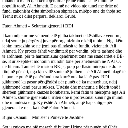
mbahemi mend që i kemi qëndruar pranë rilindasit të fundit të
popullit tonë, Ali Ahmetit. E pamë në video nje tunel me drite në
fund, zakonisht drita simbolizon shpresën, mirëpo unë do thoja se:
Trenit nuk i dilet përpara, deklaroi Grubi.
Faton Ahmeti – Sekretar gjeneral i BDI
I kam ndjekur me vëmendje të gjitha takimet e këshillave vendore,
ndaj sonte ju përgëzoj juve për organizimin e këtij tubimi. Nga këtu
japim mesazhin se ne jemi pas rilindasit të fundit, vizionarit, Ali
Ahmeti. Ky proces është vendimtarë për vendin, për të tashmë dhe
të ardhmen, për të harmonizuar qendrimet tona me standardet e BE-
së. Kur skeptikët mohonin mundin tonë për anëtarësim në NATO,
në fituam. Tani është mision BE-ja, prap po flasin mirëpo në do të
fitojmë përsëri, nga kjo sallë sonte në ju themi së Ali Ahmeti plagë të
hapura e punë të papërfunduara kurrë nuk ka lënë pas. BDI
gjithmonë ka pasur përgjëgjësi për punët që ka menaxhuar, ndaj
gjithmonë kemi pasur sukses. Urtësia dhe mençuria e liderit tonë i
shërben gjithmonë kauzës kombëtare, kemi fatin të mësojmë nga Ali
Ahmeti, shumë gjenerata u rriten dhe u profesionalizuan nga mundi
dhe mundësia e tij. Ky është Ali Ahmeti, ai që hap shtigjë për
gjeneratat e reja, ka thënë Faton Ahmeti.
Bujar Osmani – Ministër i Punëve të Jashtme
Sot u zgjova më një mesazh të bukur: Urime për punën në Ohër,