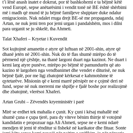
t’i lënë anash inatet e dokrrat, por të bashkohemi e ta bëjmë këtë
vend Europë, sepse anëtarësimi i vendit tonë në BE është shërbimi
më i madh që mund të ju bëjmë familjeve shqiptare duke ndalur
emigracionin. Nuk ndalet rruga drejt BE-së me propaganda, ndaj
Artan, ne nuk jemi tren por jemi urgan i pandalshëm, mos i dilni
para urganit se ju shkelë, tha Ahmeti.
Talat Xhaferi – Kryetar i Kuvendit
Sot kujtojmë amanetin e atyre që luftuan në 2001-shin, atyre që
dhanë jetën në 2001-shin. Nuk do të flas shumë mirëpo do të
përmend një çështje, na thanë largoni duart nga kazinot. Ne duart i
kemi larg atyre punëve, mirëpo po bëjmë të pamundurën që ato
kazino të largohen nga vendbanimet dhe vendet e diturisë, ne nuk
bëjmë fjalë, por me ligj zbatojmë kërkesat e kahmotshme të
qytetarëve. Misionin që e kemi marrë përsipër ne e çojmë deri në
fund, sepse në nuk merremi me shpifje e fjalë boshe por realizojmë
dhe zbatojmë, vlerësoi Xhaferi.
Artan Grubi – Zëvendës kryeministër i parë
Mirë se erdhet tek mahalla e çunit. Ky çuni i kësaj mahallë më
shumë çuna e çupa tjerë, para dy viteve bënim thirrje të votojmë
kandidatin e propozuar nga Ali Ahmeti, sepse ne e kemi ndarë
mendjen të jemi të rënditur si fishekë në karikator dhe fituar. Sonte