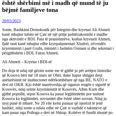
është shërbimi më i madh që mund të ju
bëjmë familjeve tona
20/03/2023
Sonte, Bashkimi Demokratik për Integrim dhe kryetari Ali Ahmeti
kanë mbajtur tubim në Çair në një pritje jashtëzakonisht e madhe
nga aktivistët e BDI. Para të pranishmëve, krahas kryetarit Ahmeti,
fjalë rasti kanë mbajtur edhe kryepalamentari Xhaferi, zëvendës
kryeministri i parë Grubi, ministri i Jashtëm Osmani si dhe sekretari i
përgjithshëm i BDI, Faton Ahmeti.
Ali Ahmeti – Kryetar i BDI-së
Do doja të ndaj një gëzim sonte me të gjithë ju për arritjen historike
që Kosova bëri më 18 mars në Ohër, duke hapur shtigjet drejt
anëtarësimit në institucionet ndërkombëtare që nga BE, NATO e
deri në OKB. Kjo është marrëveshja që siguron rrugën e sigurtë të
Kosovës, ndaj urime kryeministrit të Kosovës, Albin Kurti dhe
gjithë popullit, sepse Kosova ka pasur legjitimitetin por tashmë
Kosova ka legjitimitet, sovranitet dhe është shtet sovran. Ndaj ju
uroj punë të mbarë. Ne 20 vite kemi punuar që njerëzit të jenë
bashkë, ndaj sonte u ndala edhe në Çair si vazhdë e takimeve që
kam pasur nga Pollogu e deri në Shkup. Kohëve të fundit shumë po