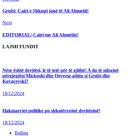
post:
Reading
Grubi: Çairi e Shkupi janë të Ali Ahmetit!
Next
Next
post:
EDITORIAL/ Çairi me Ali Ahmetin!
LAJMI FUNDIT
Nëse është drejtësi, le të jetë për të gjithë! A do të mbajnë
përgjegjësi Mickoski dhe Qeveria ashtu si Grubi dhe
Kovaçevski?
18/12/2024
Hakmarrjet politike po shkatërrojnë drejtësinë!
18/12/2024
Ballina