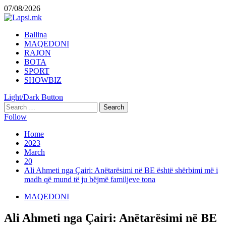
Skip
07/08/2026
to
content
Primary
Ballina
Menu
MAQEDONI
RAJON
BOTA
SPORT
SHOWBIZ
Light/Dark Button
Search
for:
Follow
Home
2023
March
20
Ali Ahmeti nga Çairi: Anëtarësimi në BE është shërbimi më i
madh që mund të ju bëjmë familjeve tona
MAQEDONI
Ali Ahmeti nga Çairi: Anëtarësimi në BE