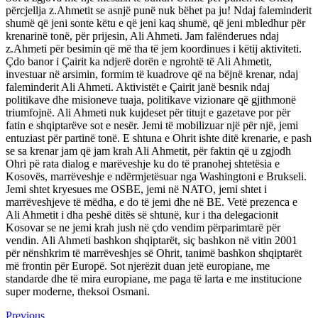
përcjellja z.Ahmetit se asnjë punë nuk bëhet pa ju! Ndaj faleminderit
shumë që jeni sonte këtu e që jeni kaq shumë, që jeni mbledhur për
krenarinë tonë, për prijesin, Ali Ahmeti. Jam falënderues ndaj
z.Ahmeti për besimin që më tha të jem koordinues i këtij aktiviteti.
Çdo banor i Çairit ka ndjerë dorën e ngrohtë të Ali Ahmetit,
investuar në arsimin, formim të kuadrove që na bëjnë krenar, ndaj
faleminderit Ali Ahmeti. Aktivistët e Çairit janë besnik ndaj
politikave dhe misioneve tuaja, politikave vizionare që gjithmonë
triumfojnë. Ali Ahmeti nuk kujdeset për titujt e gazetave por për
fatin e shqiptarëve sot e nesër. Jemi të mobilizuar një për një, jemi
entuziast për partinë tonë. E shtuna e Ohrit ishte ditë krenarie, e pash
se sa krenar jam që jam krah Ali Ahmetit, për faktin që u zgjodh
Ohri pë rata dialog e marëveshje ku do të pranohej shtetësia e
Kosovës, marrëveshje e ndërmjetësuar nga Washingtoni e Brukseli.
Jemi shtet kryesues me OSBE, jemi në NATO, jemi shtet i
marrëveshjeve të mëdha, e do të jemi dhe në BE. Vetë prezenca e
Ali Ahmetit i dha peshë ditës së shtunë, kur i tha delegacionit
Kosovar se ne jemi krah jush në çdo vendim përparimtarë për
vendin. Ali Ahmeti bashkon shqiptarët, siç bashkon në vitin 2001
për nënshkrim të marrëveshjes së Ohrit, tanimë bashkon shqiptarët
më frontin për Europë. Sot njerëzit duan jetë europiane, me
standarde dhe të mira europiane, me paga të larta e me institucione
super moderne, theksoi Osmani.
Continue
Previous
Previous