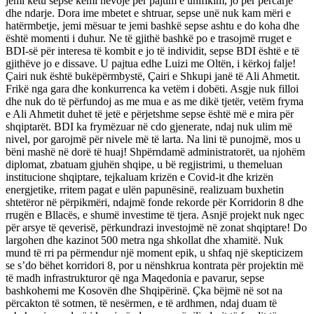
jemi këtu sepse kemi nevojë për pajtim e unifikim, jo për përcarje
dhe ndarje. Dora ime mbetet e shtruar, sepse unë nuk kam mëri e
hatërmbetje, jemi mësuar te jemi bashkë sepse ashtu e do koha dhe
është momenti i duhur. Ne të gjithë bashkë po e trasojmë rruget e
BDI-së për interesa të kombit e jo të individit, sepse BDI është e të
gjithëve jo e dissave. U pajtua edhe Luizi me Oltën, i kërkoj falje!
Çairi nuk është bukëpërmbystë, Çairi e Shkupi janë të Ali Ahmetit.
Frikë nga gara dhe konkurrenca ka vetëm i dobëti. Asgje nuk filloi
dhe nuk do të përfundoj as me mua e as me dikë tjetër, vetëm fryma
e Ali Ahmetit duhet të jetë e përjetshme sepse është më e mira për
shqiptarët. BDI ka frymëzuar në cdo gjenerate, ndaj nuk ulim më
nivel, por garojmë për nivele më të larta. Na lini të punojmë, mos u
bëni mashë në dorë të huaj! Shpërndamë administratorët, ua njohëm
diplomat, zbatuam gjuhën shqipe, u bë regjistrimi, u themeluan
institucione shqiptare, tejkaluam krizën e Covid-it dhe krizën
energjetike, rritem pagat e ulën papunësinë, realizuam buxhetin
shtetëror në përpikmëri, ndajmë fonde rekorde për Korridorin 8 dhe
rrugën e Bllacës, e shumë investime të tjera. Asnjë projekt nuk ngec
për arsye të qeverisë, përkundrazi investojmë në zonat shqiptare! Do
largohen dhe kazinot 500 metra nga shkollat dhe xhamitë. Nuk
mund të rri pa përmendur një moment epik, u shfaq një skepticizem
se s’do bëhet korridori 8, por u nënshkrua kontrata për projektin më
të madh infrastrukturor që nga Maqedonia e pavarur, sepse
bashkohemi me Kosovën dhe Shqipërinë. Çka bëjmë në sot na
përcakton të sotmen, të nesërmen, e të ardhmen, ndaj duam të