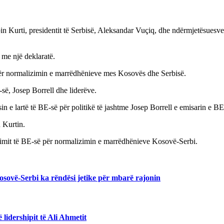
bin Kurti, presidentit të Serbisë, Aleksandar Vuçiq, dhe ndërmjetësuesv
 me një deklaratë.
për normalizimin e marrëdhënieve mes Kosovës dhe Serbisë.
-së, Josep Borrell dhe liderëve.
in e lartë të BE-së për politikë të jashtme Josep Borrell e emisarin e 
 Kurtin.
ozimit të BE-së për normalizimin e marrëdhënieve Kosovë-Serbi.
sovë-Serbi ka rëndësi jetike për mbarë rajonin
lidershipit të Ali Ahmetit