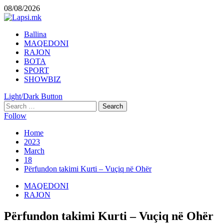
Skip
08/08/2026
to
content
Primary
Ballina
Menu
MAQEDONI
RAJON
BOTA
SPORT
SHOWBIZ
Light/Dark Button
Search
for:
Follow
Home
2023
March
18
Përfundon takimi Kurti – Vuçiq në Ohër
MAQEDONI
RAJON
Përfundon takimi Kurti – Vuçiq në Ohër