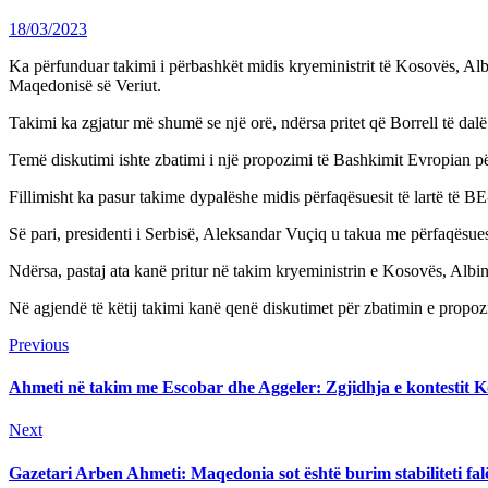
18/03/2023
Ka përfunduar takimi i përbashkët midis kryeministrit të Kosovës, Al
Maqedonisë së Veriut.
Takimi ka zgjatur më shumë se një orë, ndërsa pritet që Borrell të dalë
Temë diskutimi ishte zbatimi i një propozimi të Bashkimit Evropian 
Fillimisht ka pasur takime dypalëshe midis përfaqësuesit të lartë të BE
Së pari, presidenti i Serbisë, Aleksandar Vuçiq u takua me përfaqësues
Ndërsa, pastaj ata kanë pritur në takim kryeministrin e Kosovës, Albin
Në agjendë të këtij takimi kanë qenë diskutimet për zbatimin e prop
Continue
Previous
Previous
post:
Reading
Ahmeti në takim me Escobar dhe Aggeler: Zgjidhja e kontestit Ko
Next
Next
post:
Gazetari Arben Ahmeti: Maqedonia sot është burim stabiliteti falë 