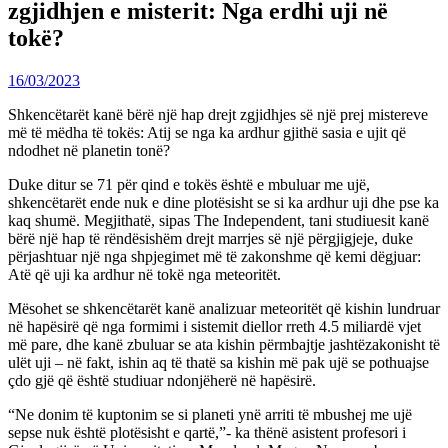
zgjidhjen e misterit: Nga erdhi uji në
tokë?
16/03/2023
Shkencëtarët kanë bërë një hap drejt zgjidhjes së një prej mistereve
më të mëdha të tokës: Atij se nga ka ardhur gjithë sasia e ujit që
ndodhet në planetin tonë?
Duke ditur se 71 për qind e tokës është e mbuluar me ujë,
shkencëtarët ende nuk e dine plotësisht se si ka ardhur uji dhe pse ka
kaq shumë. Megjithatë, sipas The Independent, tani studiuesit kanë
bërë një hap të rëndësishëm drejt marrjes së një përgjigjeje, duke
përjashtuar një nga shpjegimet më të zakonshme që kemi dëgjuar:
Atë që uji ka ardhur në tokë nga meteoritët.
Mësohet se shkencëtarët kanë analizuar meteoritët që kishin lundruar
në hapësirë që nga formimi i sistemit diellor rreth 4.5 miliardë vjet
më pare, dhe kanë zbuluar se ata kishin përmbajtje jashtëzakonisht të
ulët uji – në fakt, ishin aq të thatë sa kishin më pak ujë se pothuajse
çdo gjë që është studiuar ndonjëherë në hapësirë.
“Ne donim të kuptonim se si planeti ynë arriti të mbushej me ujë
sepse nuk është plotësisht e qartë,”- ka thënë asistent profesori i