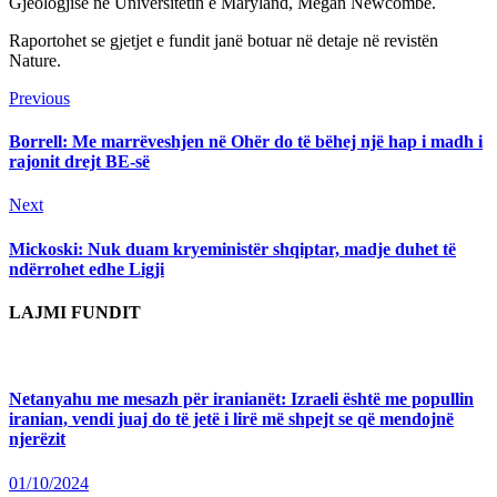
Gjeologjisë në Universitetin e Maryland, Megan Newcombe.
Raportohet se gjetjet e fundit janë botuar në detaje në revistën
Nature.
Continue
Previous
Previous
post:
Reading
Borrell: Me marrëveshjen në Ohër do të bëhej një hap i madh i
rajonit drejt BE-së
Next
Next
post:
Mickoski: Nuk duam kryeministër shqiptar, madje duhet të
ndërrohet edhe Ligji
LAJMI FUNDIT
Netanyahu me mesazh për iranianët: Izraeli është me popullin
iranian, vendi juaj do të jetë i lirë më shpejt se që mendojnë
njerëzit
01/10/2024