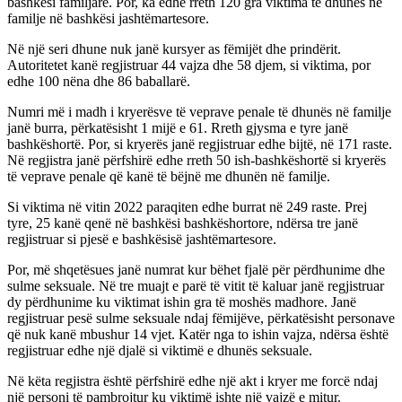
bashkësi familjare. Por, ka edhe rreth 120 gra viktima të dhunës në
familje në bashkësi jashtëmartesore.
Në një seri dhune nuk janë kursyer as fëmijët dhe prindërit.
Autoritetet kanë regjistruar 44 vajza dhe 58 djem, si viktima, por
edhe 100 nëna dhe 86 baballarë.
Numri më i madh i kryerësve të veprave penale të dhunës në familje
janë burra, përkatësisht 1 mijë e 61. Rreth gjysma e tyre janë
bashkëshortë. Por, si kryerës janë regjistruar edhe bijtë, në 171 raste.
Në regjistra janë përfshirë edhe rreth 50 ish-bashkëshortë si kryerës
të veprave penale që kanë të bëjnë me dhunën në familje.
Si viktima në vitin 2022 paraqiten edhe burrat në 249 raste. Prej
tyre, 25 kanë qenë në bashkësi bashkëshortore, ndërsa tre janë
regjistruar si pjesë e bashkësisë jashtëmartesore.
Por, më shqetësues janë numrat kur bëhet fjalë për përdhunime dhe
sulme seksuale. Në tre muajt e parë të vitit të kaluar janë regjistruar
dy përdhunime ku viktimat ishin gra të moshës madhore. Janë
regjistruar pesë sulme seksuale ndaj fëmijëve, përkatësisht personave
që nuk kanë mbushur 14 vjet. Katër nga to ishin vajza, ndërsa është
regjistruar edhe një djalë si viktimë e dhunës seksuale.
Në këta regjistra është përfshirë edhe një akt i kryer me forcë ndaj
një personi të pambrojtur ku viktimë ishte një vajzë e mitur.