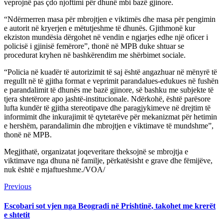
veprojnë pas çdo njoftimi për dhunë mbi bazë gjinore.
“Ndërmerren masa për mbrojtjen e viktimës dhe masa për pengimin
e autorit në kryerjen e mëtutjeshme të dhunës. Gjithmonë kur
ekziston mundësia dërgohet në vendin e ngjarjes edhe një oficer i
policisë i gjinisë femërore”, thonë në MPB duke shtuar se
procedurat kryhen në bashkërendim me shërbimet sociale.
“Policia në kuadër të autorizimit të saj është angazhuar në mënyrë të
rregullt në të gjitha format e veprimit parandalues-edukues në fushën
e parandalimit të dhunës me bazë gjinore, së bashku me subjekte të
tjera shtetërore apo jashtë-institucionale. Ndërkohë, është parësore
lufta kundër të gjitha stereotipave dhe paragjykimeve në drejtim të
informimit dhe inkurajimit të qytetarëve për mekanizmat për hetimin
e hershëm, parandalimin dhe mbrojtjen e viktimave të mundshme”,
thonë në MPB.
Megjithatë, organizatat joqeveritare theksojnë se mbrojtja e
viktimave nga dhuna në familje, përkatësisht e grave dhe fëmijëve,
nuk është e mjaftueshme./VOA/
Continue
Previous
Previous
post:
Reading
Escobari sot vjen nga Beogradi në Prishtinë, takohet me krerët
e shtetit