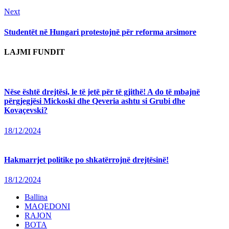
Next
Next
post:
Studentët në Hungari protestojnë për reforma arsimore
LAJMI FUNDIT
Nëse është drejtësi, le të jetë për të gjithë! A do të mbajnë
përgjegjësi Mickoski dhe Qeveria ashtu si Grubi dhe
Kovaçevski?
18/12/2024
Hakmarrjet politike po shkatërrojnë drejtësinë!
18/12/2024
Ballina
MAQEDONI
RAJON
BOTA