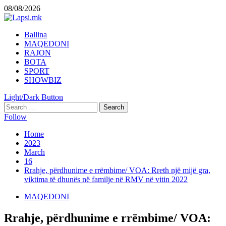
Skip
08/08/2026
to
content
Primary
Ballina
Menu
MAQEDONI
RAJON
BOTA
SPORT
SHOWBIZ
Light/Dark Button
Search
for:
Follow
Home
2023
March
16
Rrahje, përdhunime e rrëmbime/ VOA: Rreth një mijë gra,
viktima të dhunës në familje në RMV në vitin 2022
MAQEDONI
Rrahje, përdhunime e rrëmbime/ VOA: