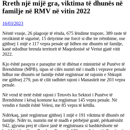
Rreth një mijë gra, viktima të dhunës në
familje në RMV në vitin 2022
16/03/2023
Nëntë vrasje, 26 plagosje të rënda, 675 lëndime trupore, 389 raste të
rrezikimit të sigurisë, 15 detyrime me forcë si dhe tre rrëmbime, ose
gjithsej 1 mijë e 117 vepra penale që lidhen me dhunën në familje,
kanë ndodhur brenda territorit të Maqedonisë së Veriut gjatë vitit
2022.
Kjo është pasqyra e paraqitur në të dhënat e ministrisë së Punëve të
Brendshme (MPB), sipas së cilës numri më i madh i veprave penale
lidhur me dhunën në familje është regjistruar në rajonin e Shkupit
me gjithsej 279, pas të cilit radhitet rajoni i Manastirit me 203 vepra
penale.
Në vend të tretë është rajoni i Tetovës ku Sektori i Punëve të
Brendshme i kësaj komune ka regjistruar 145 vepra penale. Në
vendin e fundit është Velesi, me 85 vepra të këtilla.
Ndërkaq, janë regjistruar gjithsej 1 mijë e 191 viktima të dhunës në
familje. Ndër to, numrin më të madh e përbëjnë gratë, përkatësisht
942, gjysma prej të cilave janë të regjistruara si bashkëshorte në