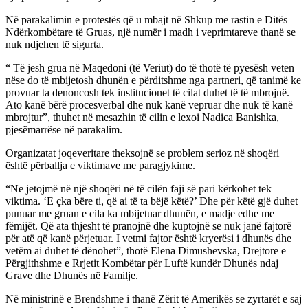
Në parakalimin e protestës që u mbajt në Shkup me rastin e Ditës
Ndërkombëtare të Gruas, një numër i madh i veprimtareve thanë se
nuk ndjehen të sigurta.
“ Të jesh grua në Maqedoni (të Veriut) do të thotë të pyesësh veten
nëse do të mbijetosh dhunën e përditshme nga partneri, që tanimë ke
provuar ta denoncosh tek institucionet të cilat duhet të të mbrojnë.
Ato kanë bërë procesverbal dhe nuk kanë vepruar dhe nuk të kanë
mbrojtur”, thuhet në mesazhin të cilin e lexoi Nadica Banishka,
pjesëmarrëse në parakalim.
Organizatat joqeveritare theksojnë se problem serioz në shoqëri
është përballja e viktimave me paragjykime.
“Ne jetojmë në një shoqëri në të cilën faji së pari kërkohet tek
viktima. ‘E çka bëre ti, që ai të ta bëjë këtë?’ Dhe për këtë gjë duhet
punuar me gruan e cila ka mbijetuar dhunën, e madje edhe me
fëmijët. Që ata thjesht të pranojnë dhe kuptojnë se nuk janë fajtorë
për atë që kanë përjetuar. I vetmi fajtor është kryerësi i dhunës dhe
vetëm ai duhet të dënohet”, thotë Elena Dimushevska, Drejtore e
Përgjithshme e Rrjetit Kombëtar për Luftë kundër Dhunës ndaj
Grave dhe Dhunës në Familje.
Në ministrinë e Brendshme i thanë Zërit të Amerikës se zyrtarët e saj