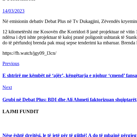
14/03/2023
Në emisionin debativ Debat Plus në Tv Dukagjini, Zëvendës kryeministr
12 kilometërshi me Kosovën dhe Korridori 8 janë projektuar në vitin 1
ndërsa i dyti ishte projektuar të kaloj pranë poligonit ushtarak të S
do të përfundoj brenda pak muaj sepse tenderimi ka mbaruar. Brenda 
https://fb.watch/jgy09_l3cn/
Continue
Previous
Previous
post:
Reading
E shtrirë me këmbët në ‘ajër’, këngëtarja e njohur ‘çmend’ fans
Next
Next
post:
Grubi në Debat Plus: BDI dhe Ali Ahmeti faktorizuan shqiptarët
LAJMI FUNDIT
Nëse është drejtësi, le të jetë për të gjithë! A do të mbajnë përg