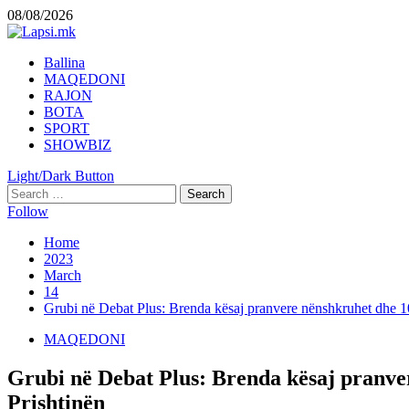
Skip
08/08/2026
to
content
Primary
Ballina
Menu
MAQEDONI
RAJON
BOTA
SPORT
SHOWBIZ
Light/Dark Button
Search
for:
Follow
Home
2023
March
14
Grubi në Debat Plus: Brenda kësaj pranvere nënshkruhet dhe 10
MAQEDONI
Grubi në Debat Plus: Brenda kësaj pranve
Prishtinën