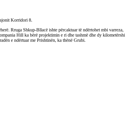
jonit Korridori 8.
ëherë. Rruga Shkup-Bllacë ishte përcaktuar të ndërtohet mbi varreza,
Kompania Hill ka bërë projektimin e ri dhe tashmë dhe dy kilometërshi
adën e ndërtuar me Prishtinën, ka thënë Grubi.