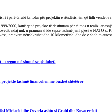
i i parë Grubi ka folur për projektin e rëndësishëm që lidh vendet e ra
999-2000, kanë qenë projekte të destinuara për të mos u realizuar asnj
tankovecit, ndaj nuk u pranuan si ide sepse tashmë jemi pjesë e NATO-s. 
kësaj pranvere nënshkruhet dhe 10 kilometërshi dhe do e shohim autostr
at – tregon më shumë se që duhet!
, projekte tashmë financohen me buxhet shtetëror
jegjësi Mickoski dhe Qeveria ashtu si Grubi dhe Kovaçevski?