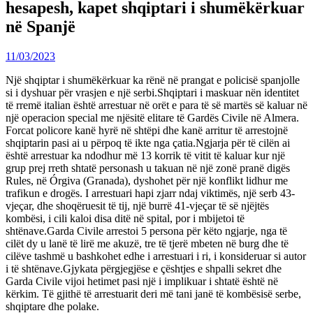
hesapesh, kapet shqiptari i shumëkërkuar
në Spanjë
11/03/2023
Një shqiptar i shumëkërkuar ka rënë në prangat e policisë spanjolle
si i dyshuar për vrasjen e një serbi.Shqiptari i maskuar nën identitet
të rremë italian është arrestuar në orët e para të së martës së kaluar në
një operacion special me njësitë elitare të Gardës Civile në Almera.
Forcat policore kanë hyrë në shtëpi dhe kanë arritur të arrestojnë
shqiptarin pasi ai u përpoq të ikte nga çatia.Ngjarja për të cilën ai
është arrestuar ka ndodhur më 13 korrik të vitit të kaluar kur një
grup prej rreth shtatë personash u takuan në një zonë pranë digës
Rules, në Órgiva (Granada), dyshohet për një konflikt lidhur me
trafikun e drogës. I arrestuari hapi zjarr ndaj viktimës, një serb 43-
vjeçar, dhe shoqëruesit të tij, një burrë 41-vjeçar të së njëjtës
kombësi, i cili kaloi disa ditë në spital, por i mbijetoi të
shtënave.Garda Civile arrestoi 5 persona për këto ngjarje, nga të
cilët dy u lanë të lirë me akuzë, tre të tjerë mbeten në burg dhe të
cilëve tashmë u bashkohet edhe i arrestuari i ri, i konsideruar si autor
i të shtënave.Gjykata përgjegjëse e çështjes e shpalli sekret dhe
Garda Civile vijoi hetimet pasi një i implikuar i shtatë është në
kërkim. Të gjithë të arrestuarit deri më tani janë të kombësisë serbe,
shqiptare dhe polake.