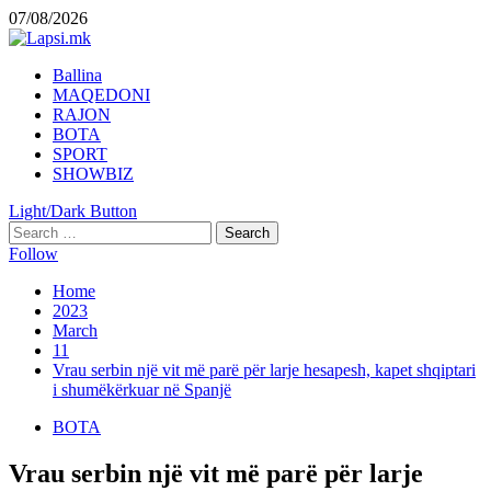
Skip
07/08/2026
to
content
Primary
Ballina
Menu
MAQEDONI
RAJON
BOTA
SPORT
SHOWBIZ
Light/Dark Button
Search
for:
Follow
Home
2023
March
11
Vrau serbin një vit më parë për larje hesapesh, kapet shqiptari
i shumëkërkuar në Spanjë
BOTA
Vrau serbin një vit më parë për larje