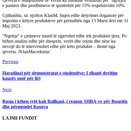
Qeveria e Maqedonisë së Veriut ka miratuar vendimin për “ngrirjen”
e pastave dhe prodhimeve të qumështit për 15% respektivisht 10%.
Gjithashtu, sic njofton KlanM, hiqen edhe detyrimet doganore për
importin e këtyre produkteve për periudhën nga 13 Marsi deri më 31
Maj 2023.
“Ngrirja” e çmimeve mund të zgjerohet edhe tek produktet tjera. Po
bëhen analiza edhe për sheqerin, vezët dhe orizin dhe nëse ka
nevojë do të intervenohet edhe për këto produkte – thonë nga
qeveria. /KlanMacedonia/
Continue
Previous
Previous
post:
Reading
Haradinaj për demonstratat e studentëve: I dhanë drejtim
kauzës sonë për liri
Next
Next
post:
Rusia i kthen sytë kah Ballkani, i reagon SHBA-ve për Bosnjën
dhe përmendet Kosova
LAJMI FUNDIT