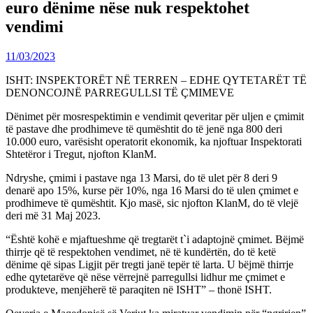
euro dënime nëse nuk respektohet
vendimi
11/03/2023
ISHT: INSPEKTORËT NË TERREN – EDHE QYTETARËT TË
DENONCOJNË PARREGULLSI TË ÇMIMEVE
Dënimet për mosrespektimin e vendimit qeveritar për uljen e çmimit
të pastave dhe prodhimeve të qumështit do të jenë nga 800 deri
10.000 euro, varësisht operatorit ekonomik, ka njoftuar Inspektorati
Shtetëror i Tregut, njofton KlanM.
Ndryshe, çmimi i pastave nga 13 Marsi, do të ulet për 8 deri 9
denarë apo 15%, kurse për 10%, nga 16 Marsi do të ulen çmimet e
prodhimeve të qumështit. Kjo masë, sic njofton KlanM, do të vlejë
deri më 31 Maj 2023.
“Është kohë e mjaftueshme që tregtarët t`i adaptojnë çmimet. Bëjmë
thirrje që të respektohen vendimet, në të kundërtën, do të ketë
dënime që sipas Ligjit për tregti janë tepër të larta. U bëjmë thirrje
edhe qytetarëve që nëse vërrejnë parregullsi lidhur me çmimet e
produkteve, menjëherë të paraqiten në ISHT” – thonë ISHT.