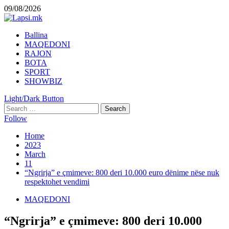
Skip
09/08/2026
to
content
Primary
Ballina
Menu
MAQEDONI
RAJON
BOTA
SPORT
SHOWBIZ
Light/Dark Button
Search
for:
Follow
Home
2023
March
11
“Ngrirja” e çmimeve: 800 deri 10.000 euro dënime nëse nuk
respektohet vendimi
MAQEDONI
“Ngrirja” e çmimeve: 800 deri 10.000