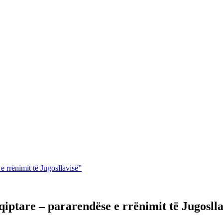
e rrënimit të Jugosllavisë”
qiptare – pararendëse e rrënimit të Jugosll