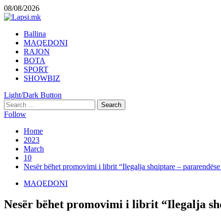
Skip
08/08/2026
to
content
Primary
Ballina
Menu
MAQEDONI
RAJON
BOTA
SPORT
SHOWBIZ
Light/Dark Button
Search
for:
Follow
Home
2023
March
10
Nesër bëhet promovimi i librit “Ilegalja shqiptare – pararendëse 
MAQEDONI
Nesër bëhet promovimi i librit “Ilegalja sh