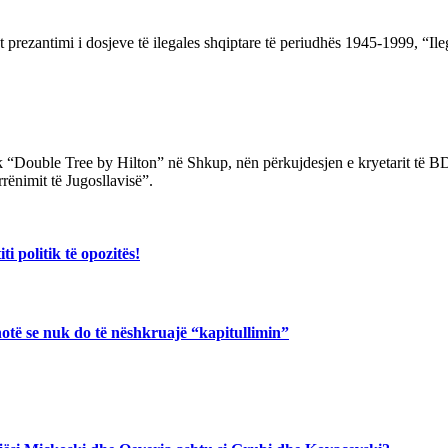
 prezantimi i dosjeve të ilegales shqiptare të periudhës 1945-1999, “Ileg
k “Double Tree by Hilton” në Shkup, nën përkujdesjen e kryetarit të BDI
rënimit të Jugosllavisë”.
i politik të opozitës!
hotë se nuk do të nëshkruajë “kapitullimin”