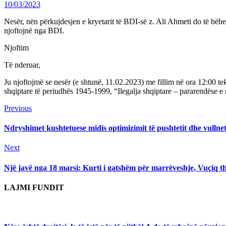
10/03/2023
Nesër, nën përkujdesjen e kryetarit të BDI-së z. Ali Ahmeti do të bëhet
njoftojnë nga BDI.
Njoftim
Të nderuar,
Ju njoftojmë se nesër (e shtunë, 11.02.2023) me fillim në ora 12:00 te
shqiptare të periudhës 1945-1999, “Ilegalja shqiptare – pararendëse e r
Continue
Previous
Previous
post:
Reading
Ndryshimet kushtetuese midis optimizimit të pushtetit dhe vullnetit
Next
Next
post:
Një javë nga 18 marsi: Kurti i gatshëm për marrëveshje, Vuçiq t
LAJMI FUNDIT