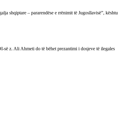
alja shqiptare – pararendëse e rrënimit të Jugosllavisë”, kështu
-së z. Ali Ahmeti do të bëhet prezantimi i dosjeve të ilegales