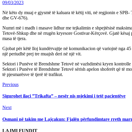
09/03/2023
Në këto dy muaj e gjysmë të kaluara të këtij viti, në regjionin e SPB- 
dhe GV-676).
Numri më i madh i masave lidhur me tejkalimin e shpejtësisë maksimale 
Tetovë-Shkup dhe në rrugën kryesore Gostivar-Kërçovë. Gjatë kësaj per
masa të tjera.
Gjobat për këtë lloj kundërvajtje në komunikacion që variojnë nga 45 de
një periudhë prej tre muajsh deri në një vit.
Sektori i Punëve të Brendshme Tetovë në vazhdimësi kryen kontrolle të
Sektori i Punëve të Brendshme Tetovë sërish apelon shoferët që të mos 
të pjesmarësve të tjerë të trafikut.
Continue
Previous
Previous
post:
Reading
Sigurohet ilaçi ”Trikafta” – nesër nis mjekimi i tetë pacientëve
Next
Next
post:
Osmani në takim me Lajçakun: Fjalën përfundimtare rreth marr
LAJMI FUNDIT