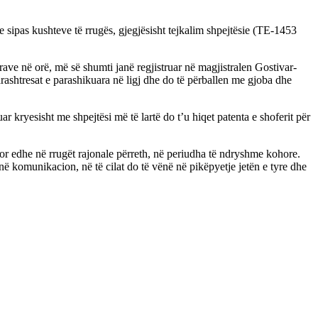
e sipas kushteve të rrugës, gjegjësisht tejkalim shpejtësie (TE-1453
ave në orë, më së shumti janë regjistruar në magjistralen Gostivar-
rashtresat e parashikuara në ligj dhe do të përballen me gjoba dhe
 kryesisht me shpejtësi më të lartë do t’u hiqet patenta e shoferit për
por edhe në rrugët rajonale përreth, në periudha të ndryshme kohore.
ë komunikacion, në të cilat do të vënë në pikëpyetje jetën e tyre dhe