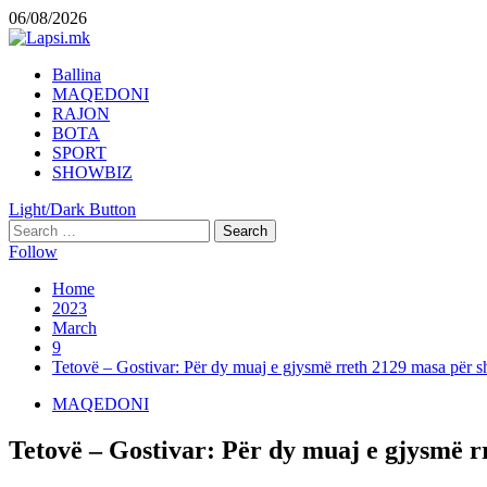
Skip
06/08/2026
to
content
Primary
Ballina
Menu
MAQEDONI
RAJON
BOTA
SPORT
SHOWBIZ
Light/Dark Button
Search
for:
Follow
Home
2023
March
9
Tetovë – Gostivar: Për dy muaj e gjysmë rreth 2129 masa për shp
MAQEDONI
Tetovë – Gostivar: Për dy muaj e gjysmë rr