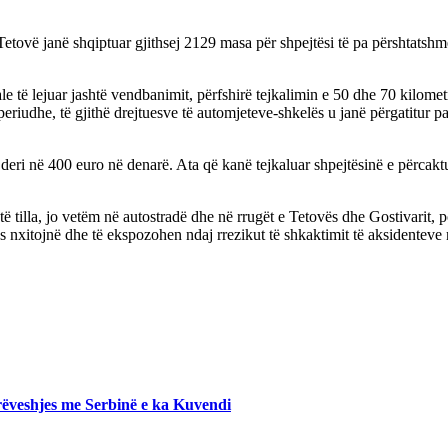
Tetovë janë shqiptuar gjithsej 2129 masa për shpejtësi të pa përshtatshm
të lejuar jashtë vendbanimit, përfshirë tejkalimin e 50 dhe 70 kilometr
iudhe, të gjithë drejtuesve të automjeteve-shkelës u janë përgatitur pa
ri në 400 euro në denarë. Ata që kanë tejkaluar shpejtësinë e përcaktuar
 tilla, jo vetëm në autostradë dhe në rrugët e Tetovës dhe Gostivarit, 
nxitojnë dhe të ekspozohen ndaj rrezikut të shkaktimit të aksidenteve n
ëveshjes me Serbinë e ka Kuvendi