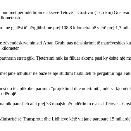
lojë punimet për ndërtimin e akseve Tetovë – Gostivar (17,5 km) Gostiv
kilometrash.
 me gjatësi të përgjithshme prej 108,8 kilometra në vlerë prej 1,3 mil
e zëvendëskryeministri Artan Grubi pas nënshkrimit të marrëveshjes ku
 kilometër.
artnerin strategjik. Tjetërsimi nuk ka filluar akoma pasi ky është një m
et janë mbuluar në bazë të një studimi fizibiliteti të përgatitur nga Fa
uesi do të aplikohet parimi i “projektimit dhe ndërtimit”, ndërsa kjo në
 ndërtojë.
r dinamik parasheh afat prej 33 muajsh për ndërtimin e aksit Tetovë – G
 Ministrisë së Transprotit dhe Lidhjeve këtë vit janë paraparë 15 miliard