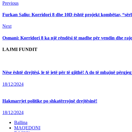
Continue
Previous
Previous
post:
Reading
Furkan Saliu: Korridori 8 dhe 10D është projekt kombëtar, “sërbom
Next
Next
post:
Osmani: Korridori 8 ka një rëndësi të madhe për vendin dhe rajon
LAJMI FUNDIT
Nëse është drejtësi, le të jetë për të gjithë! A do të mbajnë përg
18/12/2024
Hakmarrjet politike po shkatërrojnë drejtësinë!
18/12/2024
Ballina
MAQEDONI