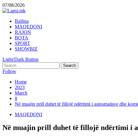
Skip
07/08/2026
to
content
Primary
Ballina
Menu
MAQEDONI
RAJON
BOTA
SPORT
SHOWBIZ
Light/Dark Button
Search
for:
Follow
Home
2023
March
8
Në muajin prill duhet të fillojë ndërtimi i autostradave dhe kor
MAQEDONI
Në muajin prill duhet të fillojë ndërtimi i