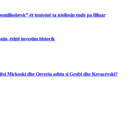
illosheviç”-ët tentojnë ta njollosin ende pa filluar
in, është investim historik
jegjësi Mickoski dhe Qeveria ashtu si Grubi dhe Kovaçevski?