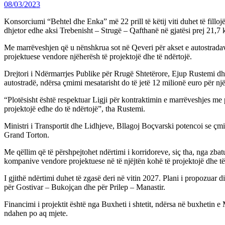
08/03/2023
Konsorciumi “Behtel dhe Enka” më 22 prill të këtij viti duhet të fil
dhjetor edhe aksi Trebenisht – Strugë – Qafthanë në gjatësi prej 21,7 
Me marrëveshjen që u nënshkrua sot në Qeveri për akset e autostradave
projektuese vendore njëherësh të projektojë dhe të ndërtojë.
Drejtori i Ndërmarrjes Publike për Rrugë Shtetërore, Ejup Rustemi dh
autostradë, ndërsa çmimi mesatarisht do të jetë 12 milionë euro për një
“Plotësisht është respektuar Ligji për kontraktimin e marrëveshjes me p
projektojë edhe do të ndërtojë”, tha Rustemi.
Ministri i Transportit dhe Lidhjeve, Bllagoj Boçvarski potencoi se çmim
Grand Torton.
Me qëllim që të përshpejtohet ndërtimi i korridoreve, siç tha, nga zbat
kompanive vendore projektuese në të njëjtën kohë të projektojë dhe të
I gjithë ndërtimi duhet të zgasë deri në vitin 2027. Plani i propozua
për Gostivar – Bukojçan dhe për Prilep – Manastir.
Financimi i projektit është nga Buxheti i shtetit, ndërsa në buxhetin e
ndahen po aq mjete.