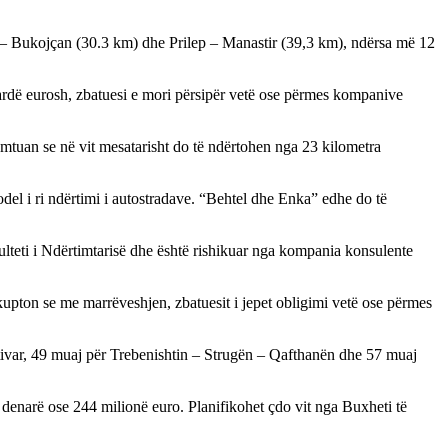
ar – Bukojçan (30.3 km) dhe Prilep – Manastir (39,3 km), ndërsa më 12
iardë eurosh, zbatuesi e mori përsipër vetë ose përmes kompanive
mtuan se në vit mesatarisht do të ndërtohen nga 23 kilometra
odel i ri ndërtimi i autostradave. “Behtel dhe Enka” edhe do të
kulteti i Ndërtimtarisë dhe është rishikuar nga kompania konsulente
nkupton se me marrëveshjen, zbatuesit i jepet obligimi vetë ose përmes
ostivar, 49 muaj për Trebenishtin – Strugën – Qafthanën dhe 57 muaj
ë denarë ose 244 milionë euro. Planifikohet çdo vit nga Buxheti të