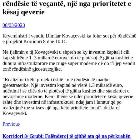
rëndësie të veçantë, një nga prioritetet e
kësaj qeverie
08/03/2023
Kryeministri i vendit, Dimitar Kovaçevski ka folur sot për rëndësinë
e projektit Korridori 8 dhe 10-D.
Në fjalimin e tij Kovaçevski u shpreh se ky investim kapital i cili
kap shifrën e 1. 3 miliardë eurove, do të plotësoj të gjitha kushtet e
duhura infrastruktorore me rrugë super moderne që do t’i jep vendit
tonë rëndësinë gjeostrategjike.
“Realizimi i këtij projekti është i një rëndësie të madhe
gjeostratetike. Një investim kapital në vlerë 1.3 miliardë euro,
ndërtimi i së cilës do të plotësoj të gjitha kushtet dhe standardet e
nevojshme moderne. Kemi thënë se ndër prioritetet e kësaj qeverie
është dhe investimi në infrastrukturë, ndaj jam i lumtur që po
realizojmë me sukses një nga këto prioritete tonat”, deklaroi
Kovaçevski.
Continue
Previous
Previous
post:
Reading
Korridori 8/ Grubi: Falënderoj të gjithë ata që na përkrahën