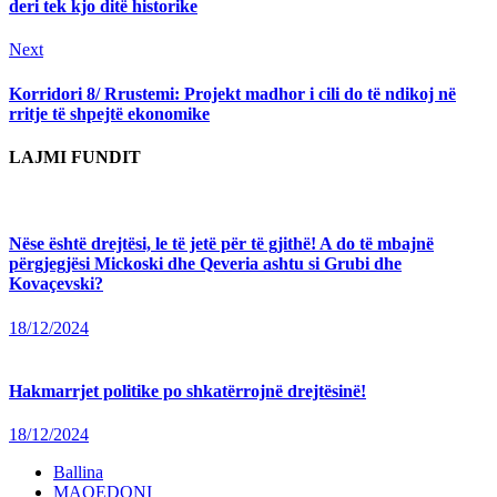
deri tek kjo ditë historike
Next
Next
post:
Korridori 8/ Rrustemi: Projekt madhor i cili do të ndikoj në
rritje të shpejtë ekonomike
LAJMI FUNDIT
Nëse është drejtësi, le të jetë për të gjithë! A do të mbajnë
përgjegjësi Mickoski dhe Qeveria ashtu si Grubi dhe
Kovaçevski?
18/12/2024
Hakmarrjet politike po shkatërrojnë drejtësinë!
18/12/2024
Ballina
MAQEDONI