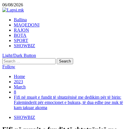
Skip
06/08/2026
to
content
Primary
Ballina
Menu
MAQEDONI
RAJON
BOTA
SPORT
SHOWBIZ
Light/Dark Button
Search
for:
Follow
Home
2023
March
8
Fifi në muajt e fundit të shtatzënisë me dedikim për të birin:
Faleminderit për emocionet e bukura, të dua edhe pse nuk të
kam takuar akoma
SHOWBIZ