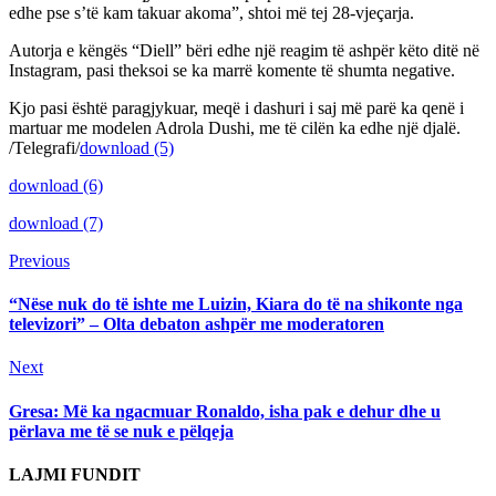
edhe pse s’të kam takuar akoma”, shtoi më tej 28-vjeçarja.
Autorja e këngës “Diell” bëri edhe një reagim të ashpër këto ditë në
Instagram, pasi theksoi se ka marrë komente të shumta negative.
Kjo pasi është paragjykuar, meqë i dashuri i saj më parë ka qenë i
martuar me modelen Adrola Dushi, me të cilën ka edhe një djalë.
/Telegrafi/
download (5)
download (6)
download (7)
Continue
Previous
Previous
post:
Reading
“Nëse nuk do të ishte me Luizin, Kiara do të na shikonte nga
televizori” – Olta debaton ashpër me moderatoren
Next
Next
post:
Gresa: Më ka ngacmuar Ronaldo, isha pak e dehur dhe u
përlava me të se nuk e pëlqeja
LAJMI FUNDIT