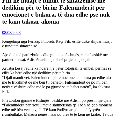
Fifi në muajt e fundit të shtatzënisë me
dedikim për të birin: Faleminderit për
emocionet e bukura, të dua edhe pse nuk
të kam takuar akoma
08/03/2023
Këngëtarja nga Ferizaj, Filloreta Raçi-Fifi, është duke shijuar muajt
e fundit të shtatzënisë.
Ajo ditë më parë zbuloi edhe gjininë e foshnjës, e cila bashkë me
partnerin e saj, Adis Patushin, janë në pritje të një djali.
Artistja kësaj radhe ka ndarë një tjetër fotografi të ëmbël, përmes së
cilës ka bërë edhe një dedikim për të birin.
“Djali mamit vet. Faleminderit për emocionet e bukura po edhe ato
më të frikshmet që më bën t’i përjetoj. Faleminderit që po mi bën
netët e vështira edhe më le pa gjumë se të hahet natën”, ka shkruar
Fifi.
Fifi zbulon gjininë e foshnjës, bashkë me Adisin po presin një djalë
“Faleminderit për rrotullimet e shumëfishta që i bën në çdo moment
edhe më bën veç të vjell. Të kam ëndërruar çdo natë fytyrën
rrumbullake. Melaqja nënës mezi po pres të të kem në krahë. Të dua