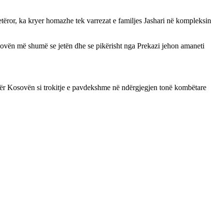
etëror, ka kryer homazhe tek varrezat e familjes Jashari në kompleksin
osovën më shumë se jetën dhe se pikërisht nga Prekazi jehon amaneti
për Kosovën si trokitje e pavdekshme në ndërgjegjen tonë kombëtare