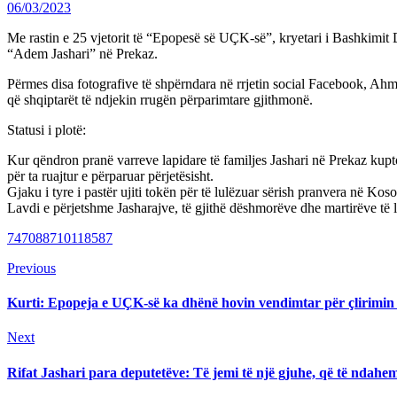
06/03/2023
Me rastin e 25 vjetorit të “Epopesë së UÇK-së”, kryetari i Bashkimit D
“Adem Jashari” në Prekaz.
Përmes disa fotografive të shpërndara në rrjetin social Facebook, Ahm
që shqiptarët të ndjekin rrugën përparimtare gjithmonë.
Statusi i plotë:
Kur qëndron pranë varreve lapidare të familjes Jashari në Prekaz ku
për ta ruajtur e përparuar përjetësisht.
Gjaku i tyre i pastër ujiti tokën për të lulëzuar sërish pranvera në Ko
Lavdi e përjetshme Jasharajve, të gjithë dëshmorëve dhe martirëve të 
747088710118587
Continue
Previous
Previous
post:
Reading
Kurti: Epopeja e UÇK-së ka dhënë hovin vendimtar për çlirimin
Next
Next
post:
Rifat Jashari para deputetëve: Të jemi të një gjuhe, që të ndahe