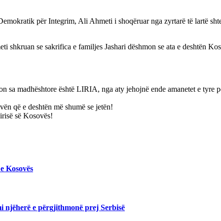
emokratik për Integrim, Ali Ahmeti i shoqëruar nga zyrtarë të lartë sht
eti shkruan se sakrifica e familjes Jashari dëshmon se ata e deshtën K
pton sa madhështore është LIRIA, nga aty jehojnë ende amanetet e tyre 
sovën që e deshtën më shumë se jetën!
lirisë së Kosovës!
 e Kosovës
mi njëherë e përgjithmonë prej Serbisë