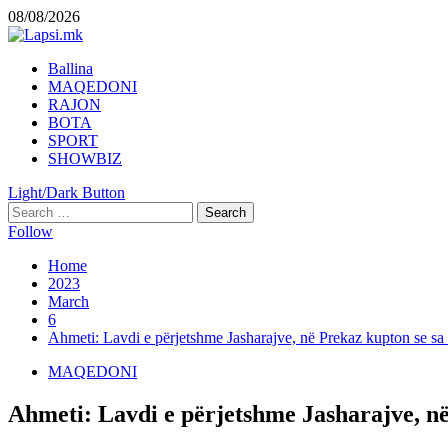
Skip
08/08/2026
to
content
Primary
Ballina
Menu
MAQEDONI
RAJON
BOTA
SPORT
SHOWBIZ
Light/Dark Button
Search
for:
Follow
Home
2023
March
6
Ahmeti: Lavdi e përjetshme Jasharajve, në Prekaz kupton se sa 
MAQEDONI
Ahmeti: Lavdi e përjetshme Jasharajve, në