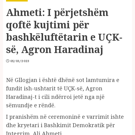
Ahmeti: I përjetshëm
qoftë kujtimi për
bashkëluftëtarin e UÇK-
së, Agron Haradinaj
05/03/2023
Në Gllogjan i është dhënë sot lamtumira e
fundit ish-ushtarit të UÇK-së, Agron
Haradinaj-t i cili ndërroi jetë nga një
sëmundje e rëndë.
I pranishëm në ceremoninë e varrimit ishte
dhe kryetari i Bashkimit Demokratik për
Integrim, Ali Ahmeti.