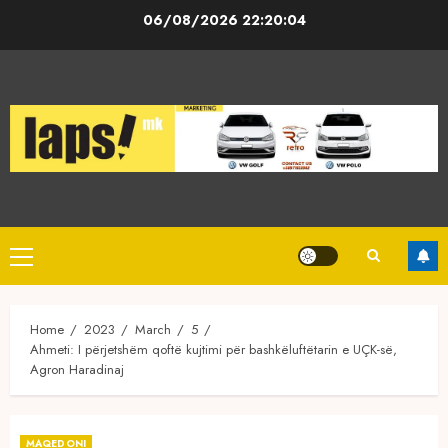
Skip
06/08/2026
22:20:05
to
content
Primary
Menu
Home
2023
March
5
Ahmeti: I përjetshëm qoftë kujtimi për bashkëluftëtarin e UÇK-së,
Agron Haradinaj
MAQEDONI