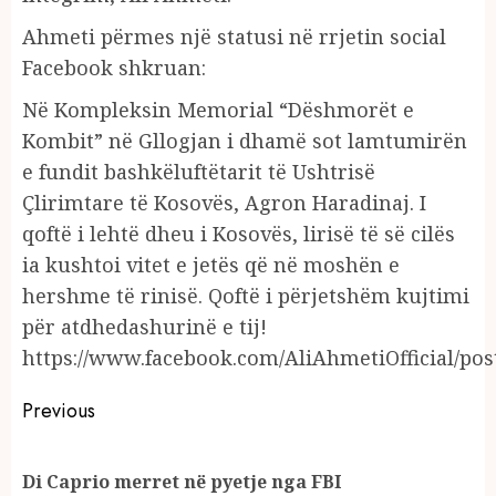
Ahmeti përmes një statusi në rrjetin social
Facebook shkruan:
Në Kompleksin Memorial “Dëshmorët e
Kombit” në Gllogjan i dhamë sot lamtumirën
e fundit bashkëluftëtarit të Ushtrisë
Çlirimtare të Kosovës, Agron Haradinaj. I
qoftë i lehtë dheu i Kosovës, lirisë të së cilës
ia kushtoi vitet e jetës që në moshën e
hershme të rinisë. Qoftë i përjetshëm kujtimi
për atdhedashurinë e tij!
https://www.facebook.com/AliAhmetiOfficial/po
Continue
Previous
Reading
Pr
Di Caprio merret në pyetje nga FBI