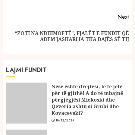
po
Next
“ZOTI NA NDIHMOFTË”, FJALËT E FUNDIT QË
Next
ADEM JASHARI IA THA DAJËS SË TIJ
post:
LAJMI FUNDIT
Nëse është drejtësi, le të jetë
për të gjithë! A do të mbajnë
përgjegjësi Mickoski dhe
Qeveria ashtu si Grubi dhe
Kovaçevski?
18/12/2024