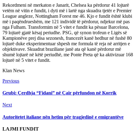
Rekordmeni në merkaton e Janarit, Chelsea ka përdorur 41 lojtarë
vetëm në vitin e fundit, i dyti më i lartë nga skuadra tjetër e Premier
League angleze, Nottingham Forest me 46. Kjo e fundit është klubi
më i paqëndrueshëm, me 121 individë të përdorur, ndjekur më pas
nga Fulham. Transformim në 5 vitet e fundit ka pësuar Barcelona,
79 lojtarë gjatë kësaj periudhe. PSG, që synon trofeun e Ligës së
Kampionëve prej disa sezonesh, francezët kanë hedhur në fushë 80
lojtarë duke eksperimentuar shpesh me formula të reja në arritjen e
objektivave. Skuadrat braziliane janë ata që kanë përdorur më
shumë lojtarë në këtë periudhë, me Ponte Preta që ka aktivizuar 168
lojtarë në 5 vitet e fundit.
Klan News
Continue
Previous
Previous
post:
Reading
Grubi: Çerdhja “Fidani” në Çair përfundon në Korrik
Next
Next
post:
Autoritetet italiane nën hetim për tragjedinë e emigrantëve
LAJMI FUNDIT