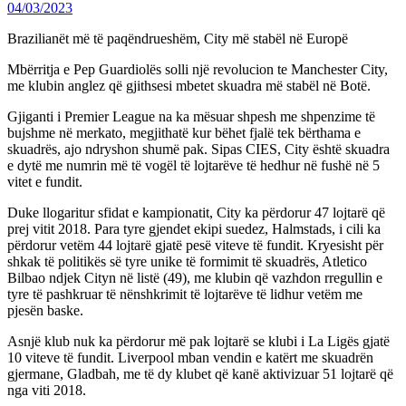
04/03/2023
Brazilianët më të paqëndrueshëm, City më stabël në Europë
Mbërritja e Pep Guardiolës solli një revolucion te Manchester City,
me klubin anglez që gjithsesi mbetet skuadra më stabël në Botë.
Gjiganti i Premier League na ka mësuar shpesh me shpenzime të
bujshme në merkato, megjithatë kur bëhet fjalë tek bërthama e
skuadrës, ajo ndryshon shumë pak. Sipas CIES, City është skuadra
e dytë me numrin më të vogël të lojtarëve të hedhur në fushë në 5
vitet e fundit.
Duke llogaritur sfidat e kampionatit, City ka përdorur 47 lojtarë që
prej vitit 2018. Para tyre gjendet ekipi suedez, Halmstads, i cili ka
përdorur vetëm 44 lojtarë gjatë pesë viteve të fundit. Kryesisht për
shkak të politikës së tyre unike të formimit të skuadrës, Atletico
Bilbao ndjek Cityn në listë (49), me klubin që vazhdon rregullin e
tyre të pashkruar të nënshkrimit të lojtarëve të lidhur vetëm me
pjesën baske.
Asnjë klub nuk ka përdorur më pak lojtarë se klubi i La Ligës gjatë
10 viteve të fundit. Liverpool mban vendin e katërt me skuadrën
gjermane, Gladbah, me të dy klubet që kanë aktivizuar 51 lojtarë që
nga viti 2018.