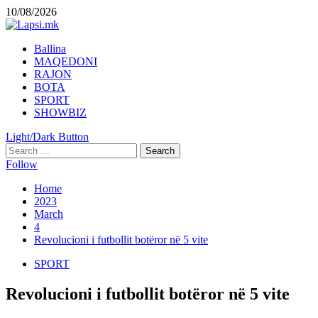
Skip
10/08/2026
to
content
Primary
Ballina
Menu
MAQEDONI
RAJON
BOTA
SPORT
SHOWBIZ
Light/Dark Button
Search
for:
Follow
Home
2023
March
4
Revolucioni i futbollit botëror në 5 vite
SPORT
Revolucioni i futbollit botëror në 5 vite