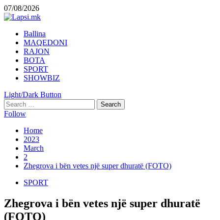
Skip
07/08/2026
to
content
Primary
Ballina
Menu
MAQEDONI
RAJON
BOTA
SPORT
SHOWBIZ
Light/Dark Button
Search
for:
Follow
Home
2023
March
2
Zhegrova i bën vetes një super dhuratë (FOTO)
SPORT
Zhegrova i bën vetes një super dhuratë
(FOTO)