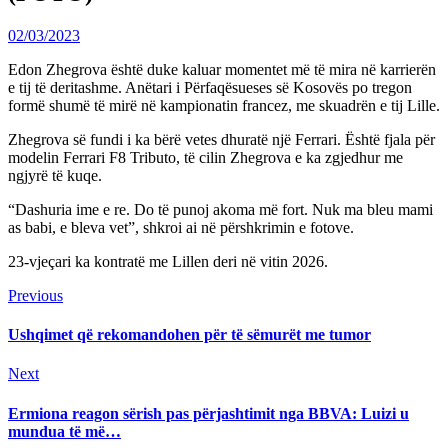
02/03/2023
Edon Zhegrova është duke kaluar momentet më të mira në karrierën
e tij të deritashme. Anëtari i Përfaqësueses së Kosovës po tregon
formë shumë të mirë në kampionatin francez, me skuadrën e tij Lille.
Zhegrova së fundi i ka bërë vetes dhuratë një Ferrari. Është fjala për
modelin Ferrari F8 Tributo, të cilin Zhegrova e ka zgjedhur me
ngjyrë të kuqe.
“Dashuria ime e re. Do të punoj akoma më fort. Nuk ma bleu mami
as babi, e bleva vet”, shkroi ai në përshkrimin e fotove.
23-vjeçari ka kontratë me Lillen deri në vitin 2026.
Continue
Previous
Previous
post:
Reading
Ushqimet që rekomandohen për të sëmurët me tumor
Next
Next
post:
Ermiona reagon sërish pas përjashtimit nga BBVA: Luizi u
mundua të më…