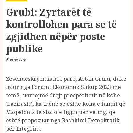
Grubi: Zyrtarët të
kontrollohen para se të
zgjidhen nëpër poste
publike
01/03/2023
Zëvendëskryemistri i parë, Artan Grubi, duke
folur nga Forumi Ekonomik Shkup 2023 me
temë, “Punojmë drejt prosperitetit në kohë
trazirash”, ka thënë se është koha e fundit që
Maqedonia të zbatojë ligjin për veting, që
është propozuar nga Bashkimi Demokratik
për Integrim.