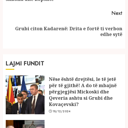
Next
Grubi citon Kadarenë: Drita e fortë ti verbon
Next
edhe sytë
post:
LAJMI FUNDIT
Nëse është drejtësi, le të jetë
për të gjithë! A do të mbajnë
përgjegjësi Mickoski dhe
Qeveria ashtu si Grubi dhe
Kovaçevski?
18/12/2024