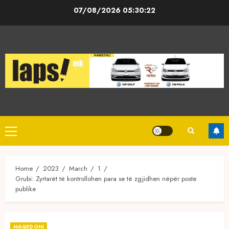
Skip
07/08/2026
05:30:22
to
content
Primary
Menu
Home
2023
March
1
Grubi: Zyrtarët të kontrollohen para se të zgjidhen nëpër poste
publike
MAQEDONI