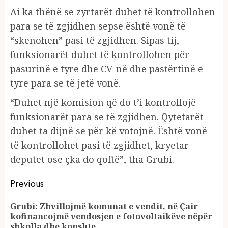
Ai ka thënë se zyrtarët duhet të kontrollohen
para se të zgjidhen sepse është vonë të
“skenohen” pasi të zgjidhen. Sipas tij,
funksionarët duhet të kontrollohen për
pasurinë e tyre dhe CV-në dhe pastërtinë e
tyre para se të jetë vonë.
“Duhet një komision që do t’i kontrollojë
funksionarët para se të zgjidhen. Qytetarët
duhet ta dijnë se për kë votojnë. Është vonë
të kontrollohet pasi të zgjidhet, kryetar
deputet ose çka do qoftë”, tha Grubi.
Continue
Previous
Reading
Grubi: Zhvillojmë komunat e vendit, në Çair
Pr
kofinancojmë vendosjen e fotovoltaikëve nëpër
po
shkolla dhe kopshte