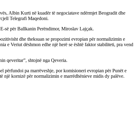
sovës, Albin Kurti në kuadër të negociatave ndërmjet Beogradit dhe
cjell Telegrafi Maqedoni.
i BE-së për Ballkanin Perëndimor, Miroslav Lajçak.
ozitivisht dhe theksuan se propozimi evropian për normalizimin e
ia e Veriut dëshmon edhe një herë se është faktor stabiliteti, pra vend
n qeveritar”, shtojnë nga Qeveria.
el përfundoi pa marrëveshje, por komisioneri evropian për Punët e
të një kornizë për normalizimin e marrëdhënieve midis dy palëve.