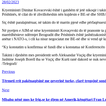
28/02/2023
Kryeministri Dimitar Kovacevski është i gatshëm të jetë nikoqir i taki
Prishtinës, të cilat do të zhvilloheshin nën kujdesin e BE-së dhe SH
Siç është paralajmëruar, në takim do të marrin pjesë edhe përfaqësues
Në pyetjen e AIM-së nëse kryeministri Kovaçevski do të pranonte ta p
marrëdhënieve ndërmjet Beogradit dhe Prishtinës është jashtëzakonisht 
anëtar i NATO-s, i cili ka nisur negociatat me BE-në dhe si vend që
“Ky konstatim u konfirmua së fundi dhe u konstatua në Konferencën e
Takimi i djeshëm mes presidentit serb Aleksandar Vuçiq dhe kryeminis
Jashtme Joseph Borell tha se Vuçiç dhe Kurti ranë dakord se nuk nevo
/Telegrafi/
Continue
Previous
Previous
post:
Reading
Tërmeti rrit pakënaqësinë me qeverinë turke, çfarë tregojnë so
Next
Next
post:
Mbahu nënë mos ke frig,se ke djem në Amerik,këngëtari Fran Lu