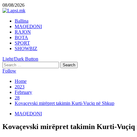
Skip
08/08/2026
to
content
Primary
Ballina
Menu
MAQEDONI
RAJON
BOTA
SPORT
SHOWBIZ
Light/Dark Button
Search
for:
Follow
Home
2023
February
28
Kovaçevski mirëpret takimin Kurti-Vuçiq në Shkup
MAQEDONI
Kovaçevski mirëpret takimin Kurti-Vuçiq