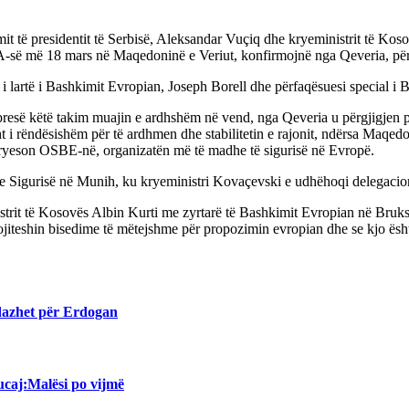
mit të presidentit të Serbisë, Aleksandar Vuçiq dhe kryeministrit të Ko
BA-së më 18 mars në Maqedoninë e Veriut, konfirmojnë nga Qeveria, për
i i lartë i Bashkimit Evropian, Joseph Borell dhe përfaqësuesi special 
resë këtë takim muajin e ardhshëm në vend, nga Qeveria u përgjigjen p
i rëndësishëm për të ardhmen dhe stabilitetin e rajonit, ndërsa Maqedon
 kryeson OSBE-në, organizatën më të madhe të sigurisë në Evropë.
 Sigurisë në Munih, ku kryeministri Kovaçevski e udhëhoqi delegacioni
trit të Kosovës Albin Kurti me zyrtarë të Bashkimit Evropian në Bruks
jiteshin bisedime të mëtejshme për propozimin evropian dhe se kjo ësh
ndazhet për Erdogan
caj:Malësi po vijmë