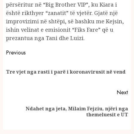
përsëritur në “Big Brother VIP”, ku Kiara i
është rikthyer “zanatit” të vjetër. Gjatë një
improvizimi në shtëpi, së bashku me Kejsin,
ishin velinat e emisionit “Fiks Fare” që u
prezantua nga Tani dhe Luizi.
Continue
Previous
Reading
Pr
Tre vjet nga rasti i parë i koronavirusit në vend
po
Next
Ndahet nga jeta, Milaim Fejziu, njëri nga
Next
themeluesit e UT
post: