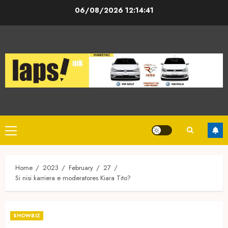
Skip
06/08/2026
12:14:41
to
content
Primary
Menu
Home
2023
February
27
Si nisi karriera e moderatores Kiara Tito?
SHOWBIZ