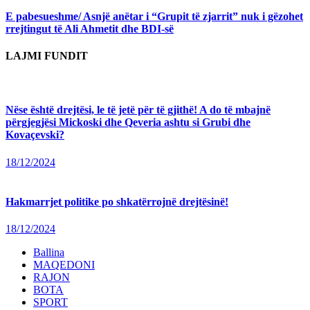
post:
E pabesueshme/ Asnjë anëtar i “Grupit të zjarrit” nuk i gëzohet
rrejtingut të Ali Ahmetit dhe BDI-së
LAJMI FUNDIT
Nëse është drejtësi, le të jetë për të gjithë! A do të mbajnë
përgjegjësi Mickoski dhe Qeveria ashtu si Grubi dhe
Kovaçevski?
18/12/2024
Hakmarrjet politike po shkatërrojnë drejtësinë!
18/12/2024
Ballina
MAQEDONI
RAJON
BOTA
SPORT