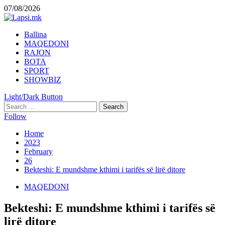
Skip
07/08/2026
to
content
Primary
Ballina
Menu
MAQEDONI
RAJON
BOTA
SPORT
SHOWBIZ
Light/Dark Button
Search
for:
Follow
Home
2023
February
26
Bekteshi: E mundshme kthimi i tarifës së lirë ditore
MAQEDONI
Bekteshi: E mundshme kthimi i tarifës së
lirë ditore