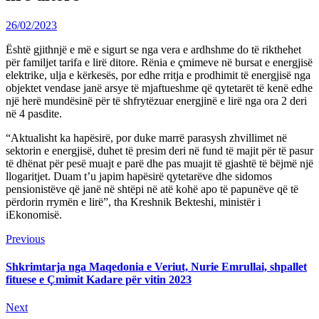
26/02/2023
Është gjithnjë e më e sigurt se nga vera e ardhshme do të rikthehet
për familjet tarifa e lirë ditore. Rënia e çmimeve në bursat e energjisë
elektrike, ulja e kërkesës, por edhe rritja e prodhimit të energjisë nga
objektet vendase janë arsye të mjaftueshme që qytetarët të kenë edhe
një herë mundësinë për të shfrytëzuar energjinë e lirë nga ora 2 deri
në 4 pasdite.
“Aktualisht ka hapësirë, por duke marrë parasysh zhvillimet në
sektorin e energjisë, duhet të presim deri në fund të majit për të pasur
të dhënat për pesë muajt e parë dhe pas muajit të gjashtë të bëjmë një
llogaritjet. Duam t’u japim hapësirë ​​qytetarëve dhe sidomos
pensionistëve që janë në shtëpi në atë kohë apo të papunëve që të
përdorin rrymën e lirë”, tha Kreshnik Bekteshi, ministër i
iEkonomisë.
Continue
Previous
Previous
post:
Reading
Shkrimtarja nga Maqedonia e Veriut, Nurie Emrullai, shpallet
fituese e Çmimit Kadare për vitin 2023
Next
Next