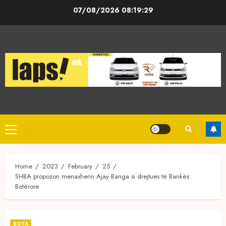
Skip
07/08/2026
08:19:30
to
content
Primary
Menu
Home
2023
February
25
SHBA propozon menaxherin Ajay Banga si drejtues të Bankës
Botërore
BOTA