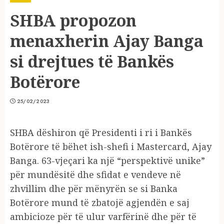
SHBA propozon
menaxherin Ajay Banga
si drejtues të Bankës
Botërore
25/02/2023
SHBA dëshiron që Presidenti i ri i Bankës
Botërore të bëhet ish-shefi i Mastercard, Ajay
Banga. 63-vjeçari ka një “perspektivë unike”
për mundësitë dhe sfidat e vendeve në
zhvillim dhe për mënyrën se si Banka
Botërore mund të zbatojë agjendën e saj
ambicioze për të ulur varfërinë dhe për të