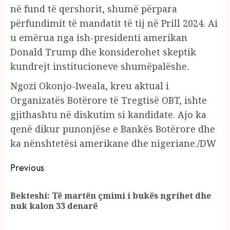
në fund të qershorit, shumë përpara
përfundimit të mandatit të tij në Prill 2024. Ai
u emërua nga ish-presidenti amerikan
Donald Trump dhe konsiderohet skeptik
kundrejt institucioneve shumëpalëshe.
Ngozi Okonjo-Iweala, kreu aktual i
Organizatës Botërore të Tregtisë OBT, ishte
gjithashtu në diskutim si kandidate. Ajo ka
qenë dikur punonjëse e Bankës Botërore dhe
ka nënshtetësi amerikane dhe nigeriane./DW
Continue
Previous
Reading
Bekteshi: Të martën çmimi i bukës ngrihet dhe
Pr
nuk kalon 33 denarë
po