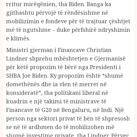
rritur mirëqënien, tha Biden. Banga ka
gjithashtu përvojë të rëndësishme në
mobilizimin e fondeve për të trajtuar çështjet
më të ngutshme – duke përfshirë ndryshimin
e klimës.
Ministri gjerman i Financave Christian
Lindner shprehu mbështetjen e Gjermanisë
për këtë propozim të bërë nga Presidenti i
SHBA Joe Biden. Ky propozim është “shumë
domethënës dhe ia vlen të merret në
konsideratë”, tha politikani liberal në
kuadrin e një takimi të ministrave të
Financave të G20 në Bengaluru, në Indi. Një
person nga sektori privat të bën të shpresosh
se në të ardhmen do të mobilizohen më
shumë investime private, tha Lindner. Përveç