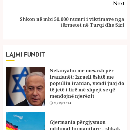
Next
Shkon në mbi 50.000 numri i viktimave nga
Next
tërmetet në Turqi dhe Siri
post:
LAJMI FUNDIT
Netanyahu me mesazh për
iranianët: Izraeli është me
popullin iranian, vendi juaj do
të jetë i lirë më shpejt se që
mendojnë njerëzit
01/10/2024
Gjermania përgjysmon
ndihmat humanitare – shkak