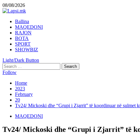
Skip
08/08/2026
to
content
Primary
Ballina
Menu
MAQEDONI
RAJON
BOTA
SPORT
SHOWBIZ
Light/Dark Button
Search
for:
Follow
Home
2023
February
20
Tv24/ Mickoski dhe “Grupi i Zjarrit” të koordinuar në sulmet 
MAQEDONI
Tv24/ Mickoski dhe “Grupi i Zjarrit” të 