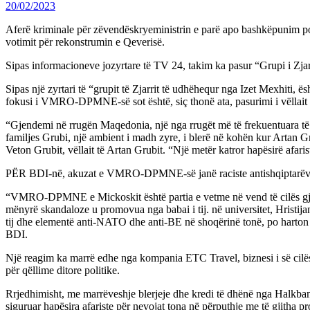
20/02/2023
Aferë kriminale për zëvendëskryeministrin e parë apo bashkëpunim p
votimit për rekonstrumin e Qeverisë.
Sipas informacioneve jozyrtare të TV 24, takim ka pasur “Grupi i Z
Sipas një zyrtari të “grupit të Zjarrit të udhëhequr nga Izet Mexhiti
fokusi i VMRO-DPMNE-së sot është, siç thonë ata, pasurimi i vëllait 
“Gjendemi në rrugën Maqedonia, një nga rrugët më të frekuentuara të Sh
familjes Grubi, një ambient i madh zyre, i blerë në kohën kur Artan Grub
Veton Grubit, vëllait të Artan Grubit. “Një metër katror hapësirë ​​afa
PËR BDI-në, akuzat e VMRO-DPMNE-së janë raciste antishqiptarëv
“VMRO-DPMNE e Mickoskit është partia e vetme në vend të cilës gjykata 
mënyrë skandaloze u promovua nga babai i tij. në universitet, Hristija
tij dhe elementë anti-NATO dhe anti-BE në shoqërinë tonë, po harton një
BDI.
Një reagim ka marrë edhe nga kompania ETC Travel, biznesi i së cilës
për qëllime ditore politike.
Rrjedhimisht, me marrëveshje blerjeje dhe kredi të dhënë nga Halkban
siguruar hapësira afariste për nevojat tona në përputhje me të gjitha