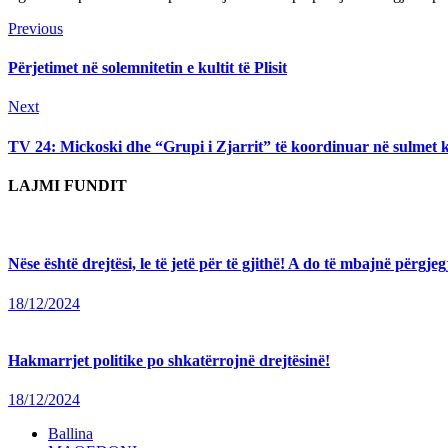
Continue
Previous
Previous
post:
Reading
Përjetimet në solemnitetin e kultit të Plisit
Next
Next
post:
TV 24: Mickoski dhe “Grupi i Zjarrit” të koordinuar në sulmet
LAJMI FUNDIT
Nëse është drejtësi, le të jetë për të gjithë! A do të mbajnë përg
18/12/2024
Hakmarrjet politike po shkatërrojnë drejtësinë!
18/12/2024
Ballina