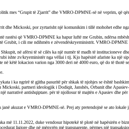
olitik mes “Grupit të Zjarrit” dhe VMRO-DPMNE-së në veprim, që qëndr
jarrit dhe Mickoski, por zyrtarisht një komunikim i tillë mohohet edh
, është rastësi që VMRO-DPMNE ka hapur luftë me Grubin, ndërsa mbështe
të Grubit, i cili me ndihmën e zëvendëskryeministrit. VMRO-DPMNE i bë
kupit, në afërsi të së cilës ka një numër të madh të institucioneve dhe
i ishte zv/kryeministër nga vëllai i tij. Kjo hapësirë ​​afariste ka një 
riste në këtë lokacion varion nga 3000 deri në 4000 euro, që do të thotë 
e.
i ka ngrirë të gjitha pasuritë për shkak të njohjes se është bashkim kri
n Mickoski, partneri ideologjik i Dodiqit, Janshës, Orbanit dhe Apasiev
 narrativë antishqiptare. për të njollosur të majtën e Apasiev dhe për t
 janë akuzat e VMRO-DPMNE-së. Prej aty pretendojnë se ato lokale janë
ka më 11.11.2022, duke vendosur hipotekë të plotë në hapësirën e bizne
 procedurat ligjore dhe në mënyrën më transparente, përmes një transak