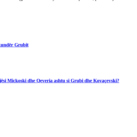
 kundër Grubit
jegjësi Mickoski dhe Qeveria ashtu si Grubi dhe Kovaçevski?