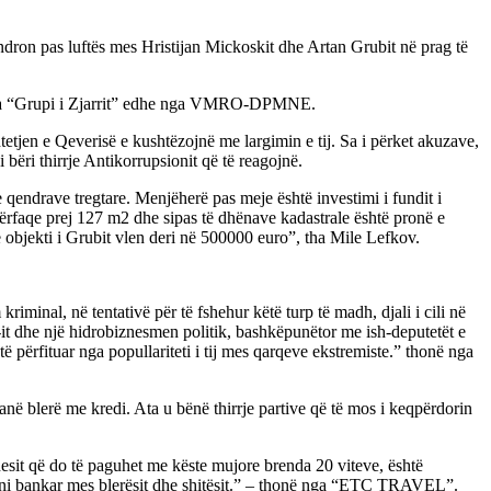
on pas luftës mes Hristijan Mickoskit dhe Artan Grubit në prag të
e nga “Grupi i Zjarrit” edhe nga VMRO-DPMNE.
tjen e Qeverisë e kushtëzojnë me largimin e tij. Sa i përket akuzave,
ri thirrje Antikorrupsionit që të reagojnë.
 qendrave tregtare. Menjëherë pas meje është investimi i fundit i
sipërfaqe prej 127 m2 dhe sipas të dhënave kadastrale është pronë e
se objekti i Grubit vlen deri në 500000 euro”, tha Mile Lefkov.
minal, në tentativë për të fshehur këtë turp të madh, djali i cili në
-it dhe një hidrobiznesmen politik, bashkëpunëtor me ish-deputetët e
ë përfituar nga popullariteti i tij mes qarqeve ekstremiste.” thonë nga
 blerë me kredi. Ata u bënë thirrje partive që të mos i keqpërdorin
sit që do të paguhet me këste mujore brenda 20 viteve, është
sioni bankar mes blerësit dhe shitësit.” – thonë nga “ETC TRAVEL”.