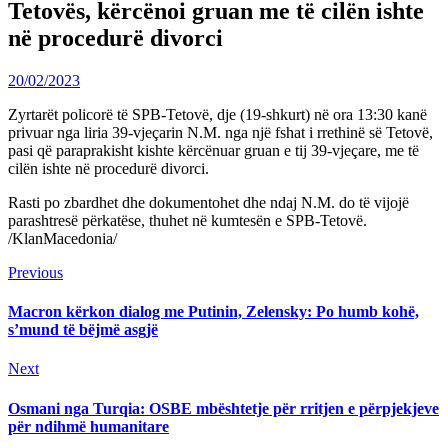
Tetovës, kërcënoi gruan me të cilën ishte
në procedurë divorci
20/02/2023
Zyrtarët policorë të SPB-Tetovë, dje (19-shkurt) në ora 13:30 kanë
privuar nga liria 39-vjeçarin N.M. nga një fshat i rrethinë së Tetovë,
pasi që paraprakisht kishte kërcënuar gruan e tij 39-vjeçare, me të
cilën ishte në procedurë divorci.
Rasti po zbardhet dhe dokumentohet dhe ndaj N.M. do të vijojë
parashtresë përkatëse, thuhet në kumtesën e SPB-Tetovë.
/KlanMacedonia/
Continue
Previous
Previous
post:
Reading
Macron kërkon dialog me Putinin, Zelensky: Po humb kohë,
s’mund të bëjmë asgjë
Next
Next
post:
Osmani nga Turqia: OSBE mbështetje për rritjen e përpjekjeve
për ndihmë humanitare