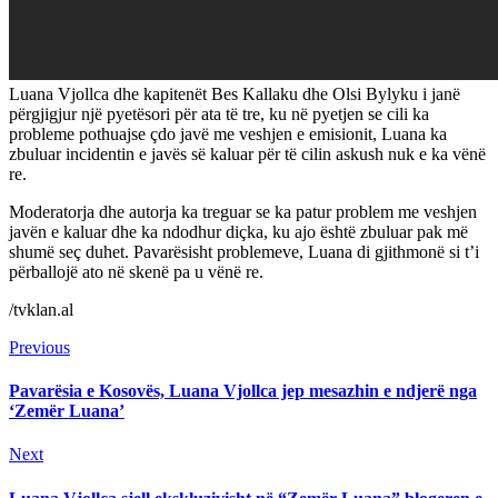
Luana Vjollca dhe kapitenët Bes Kallaku dhe Olsi Bylyku i janë
përgjigjur një pyetësori për ata të tre, ku në pyetjen se cili ka
probleme pothuajse çdo javë me veshjen e emisionit, Luana ka
zbuluar incidentin e javës së kaluar për të cilin askush nuk e ka vënë
re.
Moderatorja dhe autorja ka treguar se ka patur problem me veshjen
javën e kaluar dhe ka ndodhur diçka, ku ajo është zbuluar pak më
shumë seç duhet. Pavarësisht problemeve, Luana di gjithmonë si t’i
përballojë ato në skenë pa u vënë re.
/tvklan.al
Continue
Previous
Previous
post:
Reading
Pavarësia e Kosovës, Luana Vjollca jep mesazhin e ndjerë nga
‘Zemër Luana’
Next
Next
post: