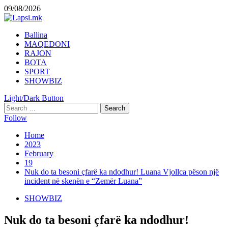
Skip
09/08/2026
to
content
Primary
Ballina
Menu
MAQEDONI
RAJON
BOTA
SPORT
SHOWBIZ
Light/Dark Button
Search
for:
Follow
Home
2023
February
19
Nuk do ta besoni çfarë ka ndodhur! Luana Vjollca pëson një
incident në skenën e “Zemër Luana”
SHOWBIZ
Nuk do ta besoni çfarë ka ndodhur!