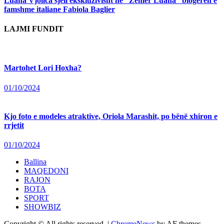
Luana Vjollca sjell ekskluzivisht në “Zemër Luana” blogeren e
famshme italiane Fabiola Baglier
LAJMI FUNDIT
Martohet Lori Hoxha?
01/10/2024
Kjo foto e modeles atraktive, Oriola Marashit, po bënë xhiron e
rrjetit
01/10/2024
Ballina
MAQEDONI
RAJON
BOTA
SPORT
SHOWBIZ
Copyright © All rights reserved.
|
ChromeNews
by AF themes.