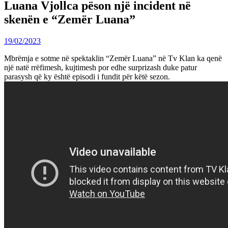
Luana Vjollca pëson një incident në
skenën e “Zemër Luana”
19/02/2023
Mbrëmja e sotme në spektaklin “Zemër Luana” në Tv Klan ka qenë
një natë rrëfimesh, kujtimesh por edhe surprizash duke patur
parasysh që ky është episodi i fundit për këtë sezon.