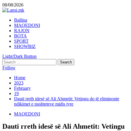
Skip
08/08/2026
to
content
Primary
Ballina
Menu
MAQEDONI
RAJON
BOTA
SPORT
SHOWBIZ
Light/Dark Button
Search
for:
Follow
Home
2023
February
19
Dauti rreth idesë së Ali Ahmetit: Vetingu do të eliminonte
ndikimet e pushteteve midis tyre
MAQEDONI
Dauti rreth idesë së Ali Ahmetit: Vetingu