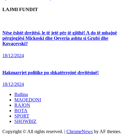
LAJMI FUNDIT
Nëse është drejtësi, le të jetë për të gjithë! A do të mbajnë
përgjegjësi Mickoski dhe Qeveria ashtu si Grubi dhe
Kovaçevski?
18/12/2024
Hakmarrjet politike po shkatërrojnë drejtësinë!
18/12/2024
Ballina
MAQEDONI
RAJON
BOTA
SPORT
SHOWBIZ
Copyright © All rights reserved.
|
ChromeNews
by AF themes.