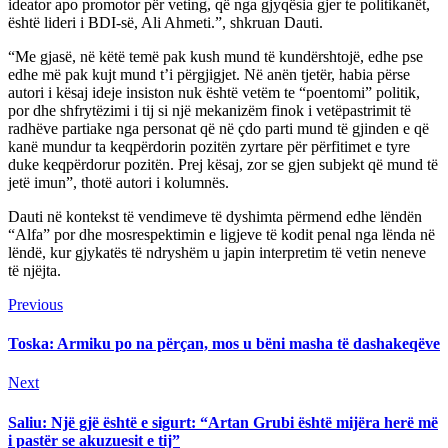
ideator apo promotor për veting, që nga gjyqësia gjer te politikanët,
është lideri i BDI-së, Ali Ahmeti.”, shkruan Dauti.
“Me gjasë, në këtë temë pak kush mund të kundërshtojë, edhe pse
edhe më pak kujt mund t’i përgjigjet. Në anën tjetër, habia përse
autori i kësaj ideje insiston nuk është vetëm te “poentomi” politik,
por dhe shfrytëzimi i tij si një mekanizëm finok i vetëpastrimit të
radhëve partiake nga personat që në çdo parti mund të gjinden e që
kanë mundur ta keqpërdorin pozitën zyrtare për përfitimet e tyre
duke keqpërdorur pozitën. Prej kësaj, zor se gjen subjekt që mund të
jetë imun”, thotë autori i kolumnës.
Dauti në kontekst të vendimeve të dyshimta përmend edhe lëndën
“Alfa” por dhe mosrespektimin e ligjeve të kodit penal nga lënda në
lëndë, kur gjykatës të ndryshëm u japin interpretim të vetin neneve
të njëjta.
Continue
Previous
Previous
post:
Reading
Toska: Armiku po na përçan, mos u bëni masha të dashakeqëve
Next
Next
post:
Saliu: Një gjë është e sigurt: “Artan Grubi është mijëra herë më
i pastër se akuzuesit e tij”