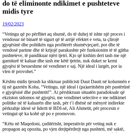
do të eliminonte ndikimet e pushteteve
midis tyre
19/02/2023
“Vetingu që po përflitet aq shumë, do të duhej të ishte një proces i
vendosur në binarë të sigurt që të arrijë efektet e veta, ta çlirojë
gjyqësinë dhe politikën nga profiterët shumëvjeçarë, por dhe të
vendosë parime dhe të krijojë parakushte për funksionim të të gjitha
pushteteve, të pandikuar njëri tjetri. Kjo që kishim deri tash me një
garniturë të kaluar dhe tash me këtë tjetrin, nuk duket se kemi
gjyqësi të besueshme në vendimet e saj. Një ideal i largët, por ia
vlen të provohet.”
Kështu midis tjerash ka shkruar publicisti Daut Dauti në kolumnën e
tij në gazetën Koha, “Vetingu, një ideal i (pa)arritshëm për pastërtinë
e gjyqësisë dhe pushtetit!”. Ai përshkruan situatën paradoksale që
ekziston sidomos në gjyqësi, me vendimet selective e me ndikimet
politike në të kaluarën dhe tash, për t’i dhënë në mënyrë indirekte
përkrahje idesë së liderit të BDI-së, Ali Ahmetit, për procesin e
vetingut që ka kohë që po e promovon.
“Këtu në Maqedoni, çuditërisht, imperativin për veting nuk e
propagon aq opozita, po vjen drejtpërdrejt nga pushteti, më saktë,