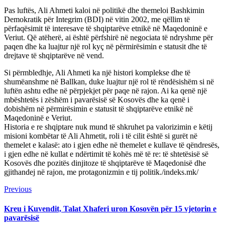
Pas luftës, Ali Ahmeti kaloi në politikë dhe themeloi Bashkimin
Demokratik për Integrim (BDI) në vitin 2002, me qëllim të
përfaqësimit të interesave të shqiptarëve etnikë në Maqedoninë e
Veriut. Që atëherë, ai është përfshirë në negociata të ndryshme për
paqen dhe ka luajtur një rol kyç në përmirësimin e statusit dhe të
drejtave të shqiptarëve në vend.
Si përmbledhje, Ali Ahmeti ka një histori komplekse dhe të
shumëanshme në Ballkan, duke luajtur një rol të rëndësishëm si në
luftën ashtu edhe në përpjekjet për paqe në rajon. Ai ka qenë një
mbështetës i zëshëm i pavarësisë së Kosovës dhe ka qenë i
dobishëm në përmirësimin e statusit të shqiptarëve etnikë në
Maqedoninë e Veriut.
Historia e re shqiptare nuk mund të shkruhet pa valorizimin e këtij
misioni kombëtar të Ali Ahmetit, roli i të cilit është si gurët në
themelet e kalasë: ato i gjen edhe në themelet e kullave të qëndresës,
i gjen edhe në kullat e ndërtimit të kohës më të re: të shtetësisë së
Kosovës dhe pozitës dinjitoze të shqiptarëve të Maqedonisë dhe
gjithandej në rajon, me protagonizmin e tij politik./indeks.mk/
Continue
Previous
Previous
post:
Reading
Kreu i Kuvendit, Talat Xhaferi uron Kosovën për 15 vjetorin e
pavarësisë