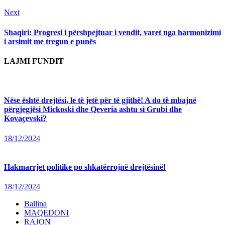
Next
Next
post:
Shaqiri: Progresi i përshpejtuar i vendit, varet nga harmonizimi
i arsimit me tregun e punës
LAJMI FUNDIT
Nëse është drejtësi, le të jetë për të gjithë! A do të mbajnë
përgjegjësi Mickoski dhe Qeveria ashtu si Grubi dhe
Kovaçevski?
18/12/2024
Hakmarrjet politike po shkatërrojnë drejtësinë!
18/12/2024
Ballina
MAQEDONI
RAJON