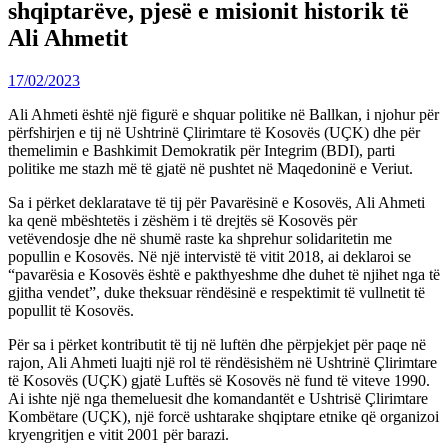
shqiptarëve, pjesë e misionit historik të
Ali Ahmetit
17/02/2023
Ali Ahmeti është një figurë e shquar politike në Ballkan, i njohur për
përfshirjen e tij në Ushtrinë Çlirimtare të Kosovës (UÇK) dhe për
themelimin e Bashkimit Demokratik për Integrim (BDI), parti
politike me stazh më të gjatë në pushtet në Maqedoninë e Veriut.
Sa i përket deklaratave të tij për Pavarësinë e Kosovës, Ali Ahmeti
ka qenë mbështetës i zëshëm i të drejtës së Kosovës për
vetëvendosje dhe në shumë raste ka shprehur solidaritetin me
popullin e Kosovës. Në një intervistë të vitit 2018, ai deklaroi se
“pavarësia e Kosovës është e pakthyeshme dhe duhet të njihet nga të
gjitha vendet”, duke theksuar rëndësinë e respektimit të vullnetit të
popullit të Kosovës.
Për sa i përket kontributit të tij në luftën dhe përpjekjet për paqe në
rajon, Ali Ahmeti luajti një rol të rëndësishëm në Ushtrinë Çlirimtare
të Kosovës (UÇK) gjatë Luftës së Kosovës në fund të viteve 1990.
Ai ishte një nga themeluesit dhe komandantët e Ushtrisë Çlirimtare
Kombëtare (UÇK), një forcë ushtarake shqiptare etnike që organizoi
kryengritjen e vitit 2001 për barazi.