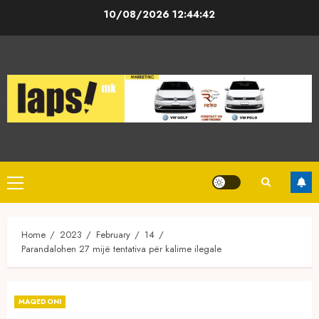
Skip
10/08/2026
12:44:43
to
content
Primary
Menu
Home
2023
February
14
Parandalohen 27 mijë tentativa për kalime ilegale
MAQEDONI