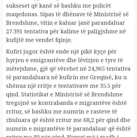
sukseset që kanë së bashku me policët
maqedonas. Sipas të dhënave të Ministrisë së
Brendshme, vitin e kaluar janë parandaluar
27.391 tentativa për kalime të paligjshme në
kufijtë me vendet fqinje.
Kufiri jugor është ende një pikë kyçe për
hyrjen e emigrantëve dhe lëvizjen e tyre të
mëtejshme, gjë që vërehet në 24,965 tentativa
të parandaluara në kufirin me Greqinë, ku u
shënua një rritje e tentativave me 35.5 për
qind. Statistikat e Ministrisë së Brendshme
tregojnë se kontrabanda e migrantëve është
rritur, së bashku me numrin e rasteve të
zbuluara që është rritur me 68,2 për qind dhe
numrin e migrantëve të parandaluar që është
rritur me 80 për qind. Numri më i madh i