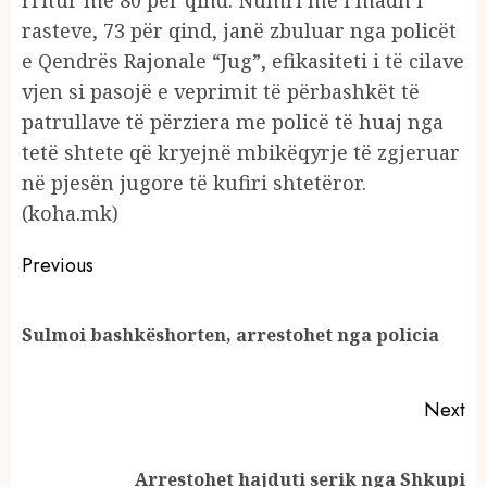
rasteve, 73 për qind, janë zbuluar nga policët
e Qendrës Rajonale “Jug”, efikasiteti i të cilave
vjen si pasojë e veprimit të përbashkët të
patrullave të përziera me policë të huaj nga
tetë shtete që kryejnë mbikëqyrje të zgjeruar
në pjesën jugore të kufiri shtetëror.
(koha.mk)
Continue
Previous
Reading
Pr
Sulmoi bashkëshorten, arrestohet nga policia
po
Next
Next
Arrestohet hajduti serik nga Shkupi