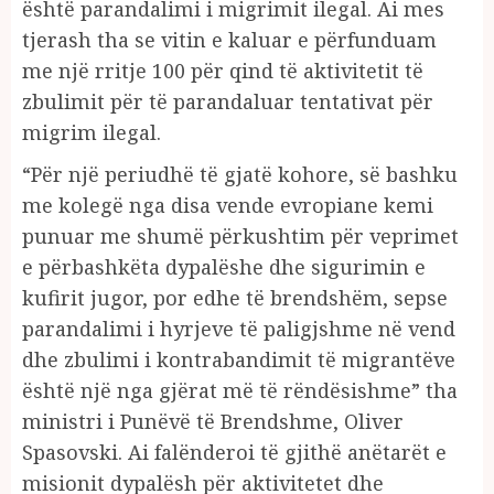
është parandalimi i migrimit ilegal. Ai mes
tjerash tha se vitin e kaluar e përfunduam
me një rritje 100 për qind të aktivitetit të
zbulimit për të parandaluar tentativat për
migrim ilegal.
“Për një periudhë të gjatë kohore, së bashku
me kolegë nga disa vende evropiane kemi
punuar me shumë përkushtim për veprimet
e përbashkëta dypalëshe dhe sigurimin e
kufirit jugor, por edhe të brendshëm, sepse
parandalimi i hyrjeve të paligjshme në vend
dhe zbulimi i kontrabandimit të migrantëve
është një nga gjërat më të rëndësishme” tha
ministri i Punëvë të Brendshme, Oliver
Spasovski. Ai falënderoi të gjithë anëtarët e
misionit dypalësh për aktivitetet dhe