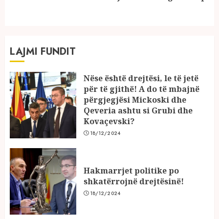
post:
LAJMI FUNDIT
Nëse është drejtësi, le të jetë
për të gjithë! A do të mbajnë
përgjegjësi Mickoski dhe
Qeveria ashtu si Grubi dhe
Kovaçevski?
18/12/2024
Hakmarrjet politike po
shkatërrojnë drejtësinë!
18/12/2024