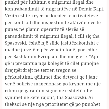
punkti për luftimin e migrimit ilegal dhe
kontrabandimit të migrantëve në Demir Kapi.
Vizita është kryer në kuadër të aktiviteteve
për kontroll dhe inspektim të aktiviteteve të
punës në planin operativ të sferës së
parandalimit të migrimit ilegal, i cili siç tha
Spasovski, është një sfidë jashtëzakonisht e
madhe jo vetëm për vendin tonë, por edhe
për Bashkimin Evropian dhe më gjerë. “Ajo
që u prezantua nga kolegët të cilët punojnë
drejtpërdrejt në terren tregon se
përkushtimi, qëllimet dhe detyrat që i janë
vënë policisë maqedonase po kryhen me një
ritëm që garanton sigurinë e shtetit dhe
synimet në këtë rajon”, tha Spasovski. Ai
theksoi se një nga prioritetet që po punohet