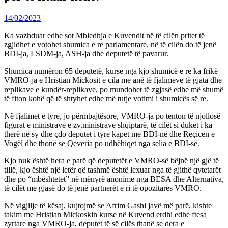
14/02/2023
Ka vazhduar edhe sot Mbledhja e Kuvendit në të cilën pritet të
zgjidhet e votohet shumica e re parlamentare, në të cilën do të jenë
BDI-ja, LSDM-ja, ASH-ja dhe deputetë të pavarur.
Shumica numëron 65 deputetë, kurse nga kjo shumicë e re ka frikë
VMRO-ja e Hristian Mickosit e cila me anë të fjalimeve të gjata dhe
replikave e kundër-replikave, po mundohet të zgjasë edhe më shumë
të fiton kohë që të shtyhet edhe më tutje votimi i shumicës së re.
Në fjalimet e tyre, jo përmbajtësore, VMRO-ja po tenton të njollosë
figurat e ministrave e zv.ministrave shqiptarë, të cilët si duket i ka
therë në sy dhe çdo deputet i tyre kapet me BDI-në dhe Reçicën e
Vogël dhe thonë se Qeveria po udhëhiqet nga selia e BDI-së.
Kjo nuk është hera e parë që deputetët e VMRO-së bëjnë një gjë të
tillë, kjo është një letër që tashmë është lexuar nga të gjithë qytetarët
dhe po “mbështetet” në mënyrë anonime nga BESA dhe Alternativa,
të cilët me gjasë do të jenë partnerët e ri të opozitares VMRO.
Në vigjilje të kësaj, kujtojmë se Afrim Gashi javë më parë, kishte
takim me Hristian Mickoskin kurse në Kuvend erdhi edhe ftesa
zyrtare nga VMRO-ja, deputet të së cilës thanë se dera e