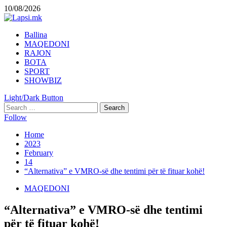
Skip
10/08/2026
to
content
Primary
Ballina
Menu
MAQEDONI
RAJON
BOTA
SPORT
SHOWBIZ
Light/Dark Button
Search
for:
Follow
Home
2023
February
14
“Alternativa” e VMRO-së dhe tentimi për të fituar kohë!
MAQEDONI
“Alternativa” e VMRO-së dhe tentimi
për të fituar kohë!