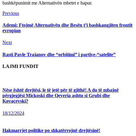
bashkëpunimit me Alternativën mbetet e hapur.
Continue
Previous
Previous
post:
Reading
Ademi: Ftojmë Alternativën dhe Besën t’i bashkangjiten frontit
evropian
Next
Next
post:
Rasti Pavle Trajanov dhe “orbitimi” i partive-“satelite”
LAJMI FUNDIT
Nëse është drejtësi, le të jetë për të gjithë! A do të mbajnë
përgjegjësi Mickoski dhe Qeveria ashtu si Grubi dhe
Kovaçevski?
18/12/2024
Hakmarrjet politike po shkatërrojnë drejtësinë!