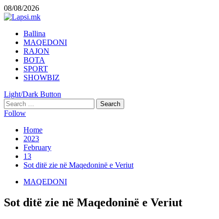
Skip
08/08/2026
to
content
Primary
Ballina
Menu
MAQEDONI
RAJON
BOTA
SPORT
SHOWBIZ
Light/Dark Button
Search
for:
Follow
Home
2023
February
13
Sot ditë zie në Maqedoninë e Veriut
MAQEDONI
Sot ditë zie në Maqedoninë e Veriut