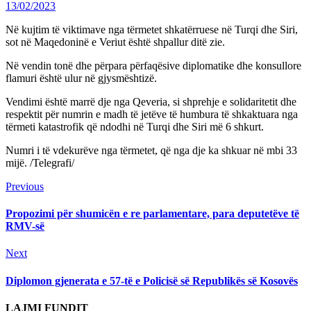
13/02/2023
Në kujtim të viktimave nga tërmetet shkatërruese në Turqi dhe Siri,
sot në Maqedoninë e Veriut është shpallur ditë zie.
Në vendin tonë dhe përpara përfaqësive diplomatike dhe konsullore
flamuri është ulur në gjysmështizë.
Vendimi është marrë dje nga Qeveria, si shprehje e solidaritetit dhe
respektit për numrin e madh të jetëve të humbura të shkaktuara nga
tërmeti katastrofik që ndodhi në Turqi dhe Siri më 6 shkurt.
Numri i të vdekurëve nga tërmetet, që nga dje ka shkuar në mbi 33
mijë. /Telegrafi/
Continue
Previous
Previous
post:
Reading
Propozimi për shumicën e re parlamentare, para deputetëve të
RMV-së
Next
Next
post:
Diplomon gjenerata e 57-të e Policisë së Republikës së Kosovës
LAJMI FUNDIT