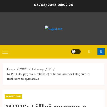
Skip
06/08/2026
05:02:27
to
content
Primary
Menu
Home
2023
February
13
MPPS: Filloi pagesa e mbështetjes financiare për kategoritë e
rrezikuara të qytetarëve
MAQEDONI