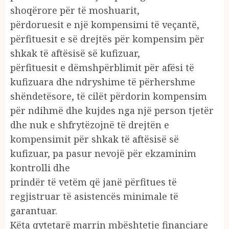
shoqërore për të moshuarit,
përdoruesit e një kompensimi të veçantë,
përfituesit e së drejtës për kompensim për
shkak të aftësisë së kufizuar,
përfituesit e dëmshpërblimit për afësi të
kufizuara dhe ndryshime të përhershme
shëndetësore, të cilët përdorin kompensim
për ndihmë dhe kujdes nga një person tjetër
dhe nuk e shfrytëzojnë të drejtën e
kompensimit për shkak të aftësisë së
kufizuar, pa pasur nevojë për ekzaminim
kontrolli dhe
prindër të vetëm që janë përfitues të
regjistruar të asistencës minimale të
garantuar.
Këta qytetarë marrin mbështetje financiare