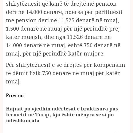
shfrytëzuesit që kanë të drejtë në pension
deri në 14.000 denarë, ndërsa për përfituesit
me pension deri në 11.525 denarë në muaj,
1.500 denarë në muaj për një periudhë prej
katër muajsh, dhe nga 11.526 denarë në
14.000 denarë në muaj, është 750 denarë në
muaj, për një periudhë katër mujore.
Për shfrytëzuesit e së drejtës për kompensim
të dëmit fizik 750 denarë në muaj për katër
muaj.
Continue
Previous
Reading
Hajnat po vjedhin ndërtesat e braktisura pas
Pr
tërmetit në Turqi, kjo është mënyra se si po
po
ndëshkon ata