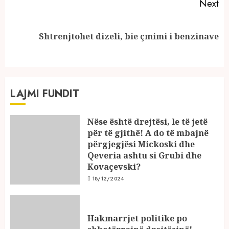
Next
Next
Shtrenjtohet dizeli, bie çmimi i benzinave
post:
LAJMI FUNDIT
Nëse është drejtësi, le të jetë
për të gjithë! A do të mbajnë
përgjegjësi Mickoski dhe
Qeveria ashtu si Grubi dhe
Kovaçevski?
18/12/2024
Hakmarrjet politike po