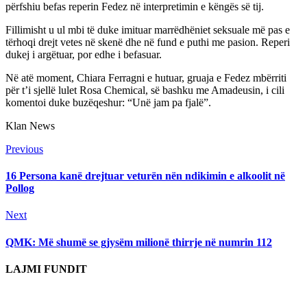
përfshiu befas reperin Fedez në interpretimin e këngës së tij.
Fillimisht u ul mbi të duke imituar marrëdhëniet seksuale më pas e
tërhoqi drejt vetes në skenë dhe në fund e puthi me pasion. Reperi
dukej i argëtuar, por edhe i befasuar.
Në atë moment, Chiara Ferragni e hutuar, gruaja e Fedez mbërriti
për t’i sjellë lulet Rosa Chemical, së bashku me Amadeusin, i cili
komentoi duke buzëqeshur: “Unë jam pa fjalë”.
Klan News
Continue
Previous
Previous
post:
Reading
16 Persona kanë drejtuar veturën nën ndikimin e alkoolit në
Pollog
Next
Next
post:
QMK: Më shumë se gjysëm milionë thirrje në numrin 112
LAJMI FUNDIT