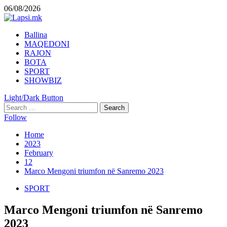
Skip
06/08/2026
to
content
Primary
Ballina
Menu
MAQEDONI
RAJON
BOTA
SPORT
SHOWBIZ
Light/Dark Button
Search
for:
Follow
Home
2023
February
12
Marco Mengoni triumfon në Sanremo 2023
SPORT
Marco Mengoni triumfon në Sanremo
2023