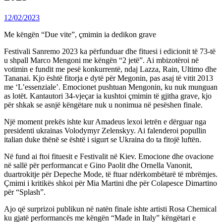
12/02/2023
Me këngën “Due vite”, çmimin ia dedikon grave
Festivali Sanremo 2023 ka përfunduar dhe fituesi i edicionit të 73-të
u shpall Marco Mengoni me këngën “2 jetë”. Ai mbizotëroi në
votimin e fundit me pesë konkurrentë, ndaj Lazza, Rain, Ultimo dhe
Tananai. Kjo është fitorja e dytë për Megonin, pas asaj të vitit 2013
me ‘L’essenziale’. Emocionet pushtuan Mengonin, ku nuk munguan
as lotët. Kantautori 34-vjeçar ia kushtoi çmimin të gjitha grave, kjo
për shkak se asnjë këngëtare nuk u nonimua në pesëshen finale.
Një moment prekës ishte kur Amadeus lexoi letrën e dërguar nga
presidenti ukrainas Volodymyr Zelenskyy. Ai falenderoi popullin
italian duke thënë se është i sigurt se Ukraina do ta fitojë luftën.
Në fund ai ftoi fituesit e Festivalit në Kiev. Emocione dhe ovacione
në sallë për performancat e Gino Paolit dhe Ornella Vanonit,
duartrokitje për Depeche Mode, të ftuar ndërkombëtarë të mbrëmjes.
Çmimi i kritikës shkoi për Mia Martini dhe për Colapesce Dimartino
për “Splash”.
Ajo që surprizoi publikun në natën finale ishte artisti Rosa Chemical
ku gjatë performancës me këngën “Made in Italy” këngëtari e