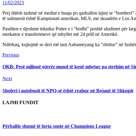
11/02/2023
Prej ditësh tashmë në mediat e huaja po qarkullon lajmi se “bomberi
të sulmuesit është Kampionati amerikan, MLS, me skuadrën e Los Angel
Pasditen e djeshme tekniku Potter e i “hodhi” poshtë aludimet për la
merkaton e transferimeve që mbyllet më 24 prill në Amerikë.
Ndërkaq, kujtojmë se deri më tani Aubameyang ka “zbritur” në fushën e
Continue
Previous
Previous
post:
Reading
OKB: Pesë milionë njerëz mund të kenë mbetur pa strehim në Sir
Next
Next
post:
Shoferi i autobusit të NPQ-së është rrahur në Bojanë të Shkupit
LAJMI FUNDIT
Përballje shumë të forta sonte në Champions League