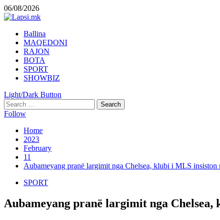
Skip
06/08/2026
to
content
Primary
Ballina
Menu
MAQEDONI
RAJON
BOTA
SPORT
SHOWBIZ
Light/Dark Button
Search
for:
Follow
Home
2023
February
11
Aubameyang pranë largimit nga Chelsea, klubi i MLS insiston
SPORT
Aubameyang pranë largimit nga Chelsea, 