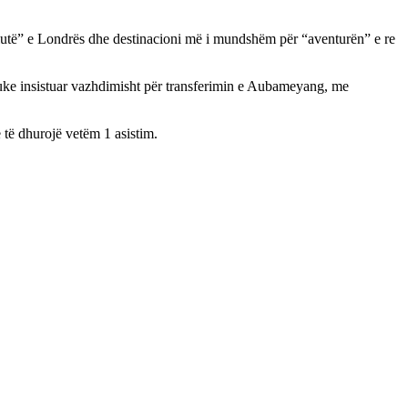
lutë” e Londrës dhe destinacioni më i mundshëm për “aventurën” e re
duke insistuar vazhdimisht për transferimin e Aubameyang, me
 të dhurojë vetëm 1 asistim.