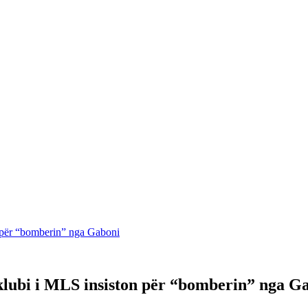
 për “bomberin” nga Gaboni
klubi i MLS insiston për “bomberin” nga G