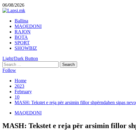
Skip
06/08/2026
to
content
Primary
Ballina
Menu
MAQEDONI
RAJON
BOTA
SPORT
SHOWBIZ
Light/Dark Button
Search
for:
Follow
Home
2023
February
10
MASH: Tekstet e reja për arsimin fillor shpërndahen sipas nev
MAQEDONI
MASH: Tekstet e reja për arsimin fillor s