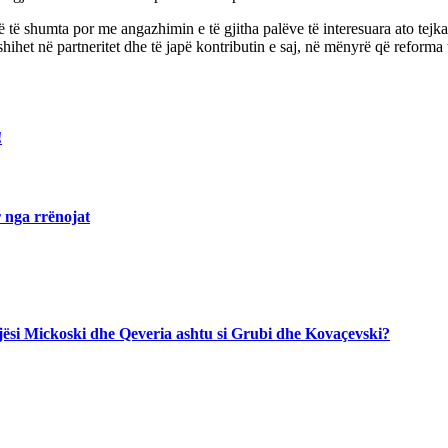
 të shumta por me angazhimin e të gjitha palëve të interesuara ato tejkal
hihet në partneritet dhe të japë kontributin e saj, në mënyrë që reforma
!
 nga rrënojat
jegjësi Mickoski dhe Qeveria ashtu si Grubi dhe Kovaçevski?