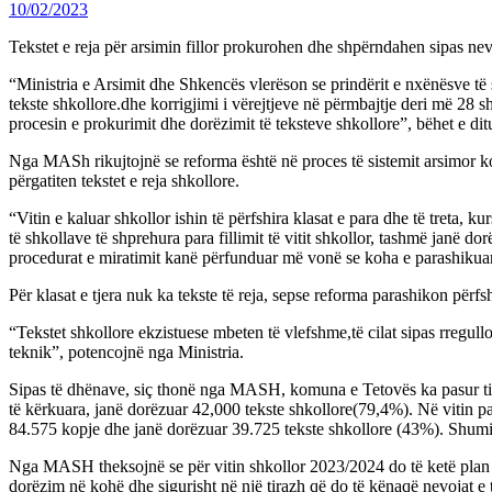
10/02/2023
Tekstet e reja për arsimin fillor prokurohen dhe shpërndahen sipas n
“Ministria e Arsimit dhe Shkencës vlerëson se prindërit e nxënësve të
tekste shkollore.dhe korrigjimi i vërejtjeve në përmbajtje deri më 28 
procesin e prokurimit dhe dorëzimit të teksteve shkollore”, bëhet e di
Nga MASh rikujtojnë se reforma është në proces të sistemit arsimor ko
përgatiten tekstet e reja shkollore.
“Vitin e kaluar shkollor ishin të përfshira klasat e para dhe të treta, k
të shkollave të shprehura para fillimit të vitit shkollor, tashmë janë d
procedurat e miratimit kanë përfunduar më vonë se koha e parashiku
Për klasat e tjera nuk ka tekste të reja, sepse reforma parashikon përfs
“Tekstet shkollore ekzistuese mbeten të vlefshme,të cilat sipas rregull
teknik”, potencojnë nga Ministria.
Sipas të dhënave, siç thonë nga MASH, komuna e Tetovës ka pasur tiraz
të kërkuara, janë dorëzuar 42,000 tekste shkollore(79,4%). Në vitin p
84.575 kopje dhe janë dorëzuar 39.725 tekste shkollore (43%). Shumica 
Nga MASH theksojnë se për vitin shkollor 2023/2024 do të ketë plan pro
dorëzim në kohë dhe sigurisht në një tirazh që do të kënaqë nevojat e 