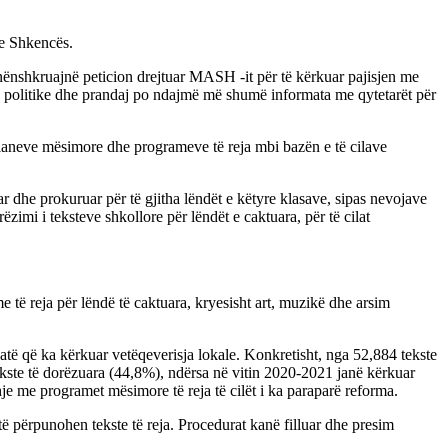
he Shkencës.
 nënshkruajnë peticion drejtuar MASH -it për të kërkuar pajisjen me
rës politike dhe prandaj po ndajmë më shumë informata me qytetarët për
 planeve mësimore dhe programeve të reja mbi bazën e të cilave
tuar dhe prokuruar për të gjitha lëndët e këtyre klasave, sipas nevojave
zimi i teksteve shkollore për lëndët e caktuara, për të cilat
e të reja për lëndë të caktuara, kryesisht art, muzikë dhe arsim
të që ka kërkuar vetëqeverisja lokale. Konkretisht, nga 52,884 tekste
ekste të dorëzuara (44,8%), ndërsa në vitin 2020-2021 janë kërkuar
hje me programet mësimore të reja të cilët i ka paraparë reforma.
të përpunohen tekste të reja. Procedurat kanë filluar dhe presim