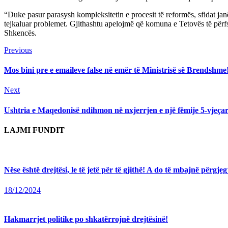
“Duke pasur parasysh kompleksitetin e procesit të reformës, sfidat janë
tejkaluar problemet. Gjithashtu apelojmë që komuna e Tetovës të përfs
Shkencës.
Continue
Previous
Previous
post:
Reading
Mos bini pre e emaileve false në emër të Ministrisë së Brendshme
Next
Next
post:
Ushtria e Maqedonisë ndihmon në nxjerrjen e një fëmije 5-vjeçar
LAJMI FUNDIT
Nëse është drejtësi, le të jetë për të gjithë! A do të mbajnë përg
18/12/2024
Hakmarrjet politike po shkatërrojnë drejtësinë!