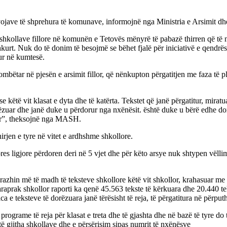
evojave të shprehura të komunave, informojnë nga Ministria e Arsimit d
 shkollave fillore në komunën e Tetovës mënyrë të pabazë thirren që të
shkurt. Nuk do të donim të besojmë se bëhet fjalë për iniciativë e qend
tur në kumtesë.
mbëtar në pjesën e arsimit fillor, që nënkupton përgatitjen me faza të
urse këtë vit klasat e dyta dhe të katërta. Tekstet që janë përgatitur, mira
orëzuar dhe janë duke u përdorur nga nxënësit. është duke u bërë edhe dorë
ar”, theksojnë nga MASH.
hirjen e tyre në vitet e ardhshme shkollore.
ores ligjore përdoren deri në 5 vjet dhe për këto arsye nuk shtypen vëllim
hin më të madh të teksteve shkollore këtë vit shkollor, krahasuar me a
araprak shkollor raporti ka qenë 45.563 tekste të kërkuara dhe 20.440 t
e teksteve të dorëzuara janë tërësisht të reja, të përgatitura në përput
grame të reja për klasat e treta dhe të gjashta dhe në bazë të tyre do 
të gjitha shkollave dhe e përsërisim sipas numrit të nxënësve