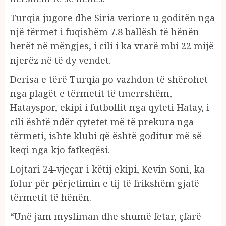
Turqia jugore dhe Siria veriore u goditën nga
një tërmet i fuqishëm 7.8 ballësh të hënën
herët në mëngjes, i cili i ka vrarë mbi 22 mijë
njerëz në të dy vendet.
Derisa e tërë Turqia po vazhdon të shërohet
nga plagët e tërmetit të tmerrshëm,
Hatayspor, ekipi i futbollit nga qyteti Hatay, i
cili është ndër qytetet më të prekura nga
tërmeti, ishte klubi që është goditur më së
keqi nga kjo fatkeqësi.
Lojtari 24-vjeçar i këtij ekipi, Kevin Soni, ka
folur për përjetimin e tij të frikshëm gjatë
tërmetit të hënën.
“Unë jam mysliman dhe shumë fetar, çfarë