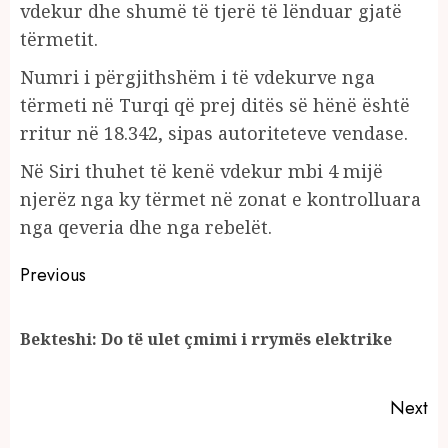
vdekur dhe shumë të tjerë të lënduar gjatë
tërmetit.
Numri i përgjithshëm i të vdekurve nga
tërmeti në Turqi që prej ditës së hënë është
rritur në 18.342, sipas autoriteteve vendase.
Në Siri thuhet të kenë vdekur mbi 4 mijë
njerëz nga ky tërmet në zonat e kontrolluara
nga qeveria dhe nga rebelët.
Continue
Previous
Reading
Pr
Bekteshi: Do të ulet çmimi i rrymës elektrike
po
Next