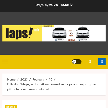
Skip
09/08/2026
14:35:17
to
content
Primary
Menu
Home
2023
February
10
Futbollisti 24-vjeçar: I shpëtova tërmetit sepse pata ndenjur zgjuar
për ta falur namazin e sabahut
SPORT