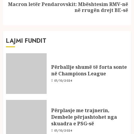
Macron letër Pendarovskit: Mbështesim RMV-në
Next
në rrugën drejt BE-së
post:
LAJMI FUNDIT
Përballje shumë të forta sonte
në Champions League
01/10/2024
Përplasje me trajnerin,
Dembele përjashtohet nga
skuadra e PSG-së
01/10/2024