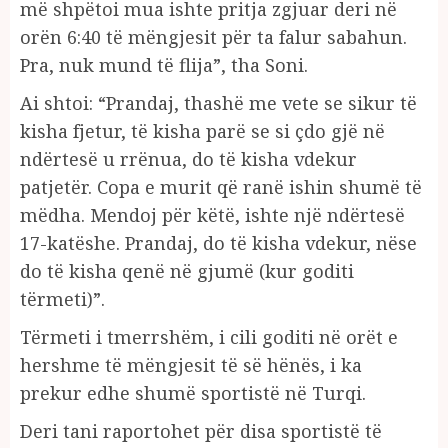
më shpëtoi mua ishte pritja zgjuar deri në
orën 6:40 të mëngjesit për ta falur sabahun.
Pra, nuk mund të flija”, tha Soni.
Ai shtoi: “Prandaj, thashë me vete se sikur të
kisha fjetur, të kisha parë se si çdo gjë në
ndërtesë u rrënua, do të kisha vdekur
patjetër. Copa e murit që ranë ishin shumë të
mëdha. Mendoj për këtë, ishte një ndërtesë
17-katëshe. Prandaj, do të kisha vdekur, nëse
do të kisha qenë në gjumë (kur goditi
tërmeti)”.
Tërmeti i tmerrshëm, i cili goditi në orët e
hershme të mëngjesit të së hënës, i ka
prekur edhe shumë sportistë në Turqi.
Deri tani raportohet për disa sportistë të