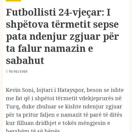
Futbollisti 24-vjeçar: I
shpëtova tërmetit sepse
pata ndenjur zgjuar për
ta falur namazin e
sabahut
10/02/2023
Kevin Soni, lojtari i Hatayspor, beson se ishte
me fat që i shpëtoi tërmetit vdekjeprurës në
Turq, duke zbuluar se kishte ndenjur zgjuar
për ta pritur faljen e namazit të parë të ditës
kur filluan dridhjet e tokës mëngjesin e
hershëm të së hënës.