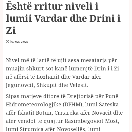
Është rritur niveli i
lumii Vardar dhe Drini i
Zi
10/02/2023
Nivel më të lartë të ujit sesa mesatarja për
muajin shkurt sot kanë lumenjtë Drin i i Zi
në afërsi të Lozhanit dhe Vardar afër
Jegunovcit, Shkupit dhe Velesit.
Sipas matjeve ditore të Drejtorisë për Punë
Hidrometeorologjike (DPHM), lumi Sateska
afër fshatit Botun, Crnareka afër Novacit dhe
afër vendot të quajtur Rasimbegoviot Most,
lumi Strumica afër Novosellës, lumi