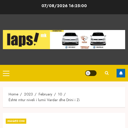
Skip
07/08/2026
16:25:00
to
content
Primary
Menu
Home
2023
February
10
Është rritur niveli i lumii Vardar dhe Drini i Zi
MAQEDONI