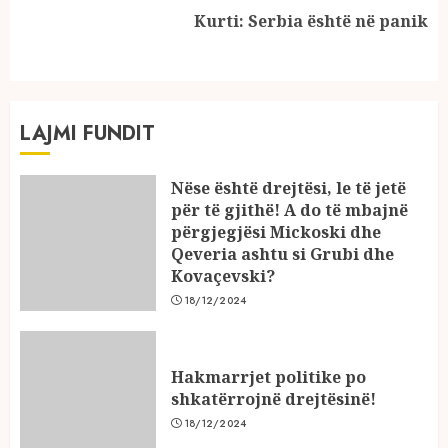
Next
Kurti: Serbia është në panik
post:
LAJMI FUNDIT
Nëse është drejtësi, le të jetë
për të gjithë! A do të mbajnë
përgjegjësi Mickoski dhe
Qeveria ashtu si Grubi dhe
Kovaçevski?
18/12/2024
Hakmarrjet politike po
shkatërrojnë drejtësinë!
18/12/2024