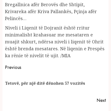
Bregallnica afër Berovës dhe Shtipit,
Krivareka afër Kriva Pallankës, Pçinja afër
Pelincës…
Niveli i Liqenit të Dojranit është rritur
minimalisht krahasuar me mesataren e
muajit shkurt, ndërsa niveli i liqenit të Ohrit
është brenda mesatares. Në liqenin e Prespës
ka rënie të nivelit të ujit. /MIA
Continue
Previous
Reading
Pr
Tetovë, për një ditë dënohen 57 vozitës
po
Next