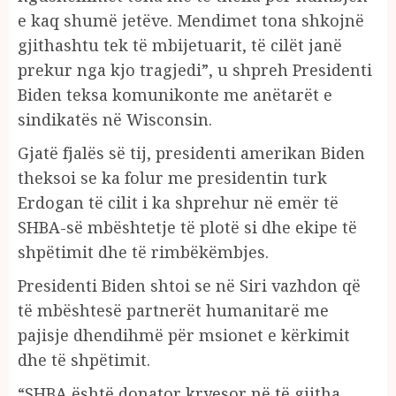
e kaq shumë jetëve. Mendimet tona shkojnë
gjithashtu tek të mbijetuarit, të cilët janë
prekur nga kjo tragjedi”, u shpreh Presidenti
Biden teksa komunikonte me anëtarët e
sindikatës në Wisconsin.
Gjatë fjalës së tij, presidenti amerikan Biden
theksoi se ka folur me presidentin turk
Erdogan të cilit i ka shprehur në emër të
SHBA-së mbështetje të plotë si dhe ekipe të
shpëtimit dhe të rimbëkëmbjes.
Presidenti Biden shtoi se në Siri vazhdon që
të mbështesë partnerët humanitarë me
pajisje dhendihmë për msionet e kërkimit
dhe të shpëtimit.
“SHBA është donator kryesor në të gjitha