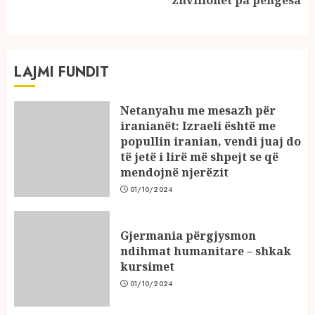
post:
LAJMI FUNDIT
Netanyahu me mesazh për
iranianët: Izraeli është me
popullin iranian, vendi juaj do
të jetë i lirë më shpejt se që
mendojnë njerëzit
01/10/2024
Gjermania përgjysmon
ndihmat humanitare – shkak
kursimet
01/10/2024