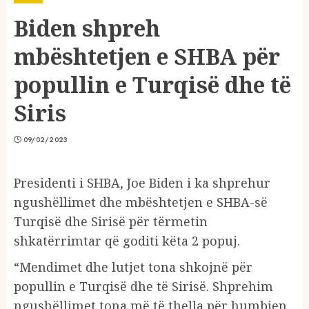
Biden shpreh
mbështetjen e SHBA për
popullin e Turqisë dhe të
Siris
09/02/2023
Presidenti i SHBA, Joe Biden i ka shprehur
ngushëllimet dhe mbështetjen e SHBA-së
Turqisë dhe Sirisë për tërmetin
shkatërrimtar që goditi këta 2 popuj.
“Mendimet dhe lutjet tona shkojnë për
popullin e Turqisë dhe të Sirisë. Shprehim
ngushëllimet tona më të thella për humbjen