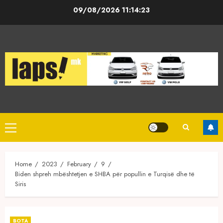
Skip
09/08/2026
11:14:23
to
content
Primary
Menu
Home
2023
February
9
Biden shpreh mbështetjen e SHBA për popullin e Turqisë dhe të
Siris
BOTA