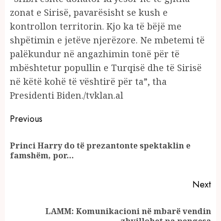
zonat e Sirisë, pavarësisht se kush e
kontrollon territorin. Kjo ka të bëjë me
shpëtimin e jetëve njerëzore. Ne mbetemi të
palëkundur në angazhimin tonë për të
mbështetur popullin e Turqisë dhe të Sirisë
në këtë kohë të vështirë për ta”, tha
Presidenti Biden./tvklan.al
Continue
Previous
Reading
Princi Harry do të prezantonte spektaklin e
Pr
famshëm, por…
po
Next
LAMM: Komunikacioni në mbarë vendin
Next
zhvillohet pa pengesa