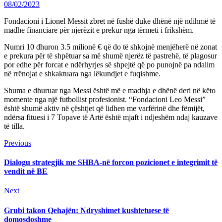
08/02/2023
Fondacioni i Lionel Messit zbret në fushë duke dhënë një ndihmë të
madhe financiare për njerëzit e prekur nga tërmeti i frikshëm.
Numri 10 dhuron 3.5 milionë € që do të shkojnë menjëherë në zonat
e prekura për të shpëtuar sa më shumë njerëz të pastrehë, të plagosur
por edhe për forcat e ndërhyrjes së shpejtë që po punojnë pa ndalim
në rrënojat e shkaktuara nga lëkundjet e fuqishme.
Shuma e dhuruar nga Messi është më e madhja e dhënë deri në këto
momente nga një futbollist profesionist. “Fondacioni Leo Messi”
është shumë aktiv në çështjet që lidhen me varfërinë dhe fëmijët,
ndërsa fituesi i 7 Topave të Artë është mjaft i ndjeshëm ndaj kauzave
të tilla.
Continue
Previous
Previous
post:
Reading
Dialogu strategjik me SHBA-në forcon pozicionet e integrimit të
vendit në BE
Next
Next
post:
Grubi takon Qehajën: Ndryshimet kushtetuese të
domosdoshme