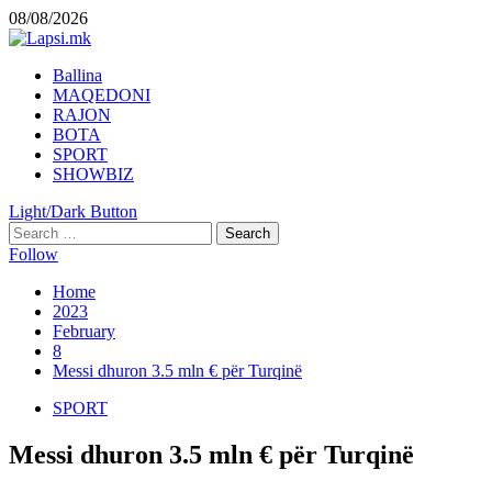
Skip
08/08/2026
to
content
Primary
Ballina
Menu
MAQEDONI
RAJON
BOTA
SPORT
SHOWBIZ
Light/Dark Button
Search
for:
Follow
Home
2023
February
8
Messi dhuron 3.5 mln € për Turqinë
SPORT
Messi dhuron 3.5 mln € për Turqinë