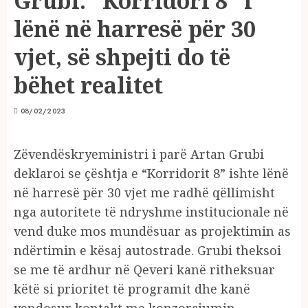
Grubi: “Korridori 8” i
lënë në harresë për 30
vjet, së shpejti do të
bëhet realitet
08/02/2023
Zëvendëskryeministri i parë Artan Grubi
deklaroi se çështja e “Korridorit 8” ishte lënë
në harresë për 30 vjet me radhë qëllimisht
nga autoritete të ndryshme institucionale në
vend duke mos mundësuar as projektimin as
ndërtimin e kësaj autostrade. Grubi theksoi
se me të ardhur në Qeveri kanë ritheksuar
këtë si prioritet të programit dhe kanë
vendosur kontakt me konzorciumin