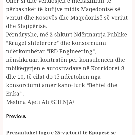
Ohër si dhe vendosjen e menaxhimit të
përbashkët të kufijve midis Maqedonisë së
Veriut dhe Kosovës dhe Maqedonisë së Veriut
dhe Shqipërisë.
Përndryshe, më 2 shkurt Ndërmarrja Publike
“Rrugët shtetërore” dhe konsorciumi
ndërkombëtar “IRD Engineering”,
nënshkruan kontratën për konsulencën dhe
mbikëqyrjen e autostradave në Korridoret 8
dhe 10, të cilat do të ndërtohen nga
konsorciumi amerikano-turk “Behtel dhe
Enka” .
Medina Ajeti Ali /SHENJA/
Continue
Previous
Reading
Prezantohet logo e 25-vjetorit të Epopesë së
Pr