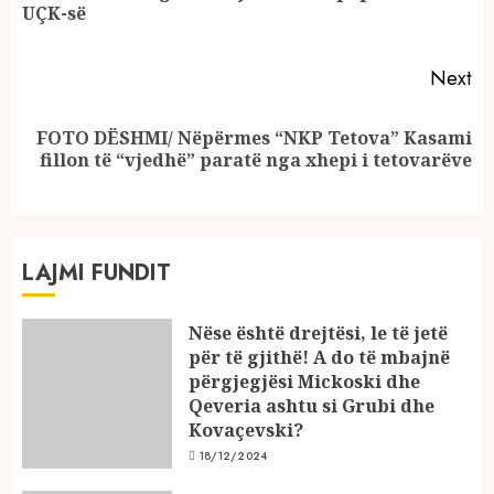
UÇK-së
po
Next
FOTO DËSHMI/ Nëpërmes “NKP Tetova” Kasami
Next
fillon të “vjedhë” paratë nga xhepi i tetovarëve
post:
LAJMI FUNDIT
Nëse është drejtësi, le të jetë
për të gjithë! A do të mbajnë
përgjegjësi Mickoski dhe
Qeveria ashtu si Grubi dhe
Kovaçevski?
18/12/2024