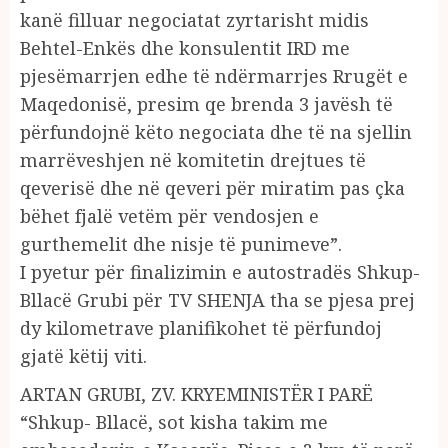
kanë filluar negociatat zyrtarisht midis
Behtel-Enkës dhe konsulentit IRD me
pjesëmarrjen edhe të ndërmarrjes Rrugët e
Maqedonisë, presim qe brenda 3 javësh të
përfundojnë këto negociata dhe të na sjellin
marrëveshjen në komitetin drejtues të
qeverisë dhe në qeveri për miratim pas çka
bëhet fjalë vetëm për vendosjen e
gurthemelit dhe nisje të punimeve”.
I pyetur për finalizimin e autostradës Shkup-
Bllacë Grubi për TV SHENJA tha se pjesa prej
dy kilometrave planifikohet të përfundoj
gjatë këtij viti.
ARTAN GRUBI, ZV. KRYEMINISTËR I PARË
“Shkup- Bllacë, sot kisha takim me