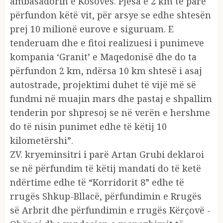
ambasadorin e Kosovës. Pjesa e 2 km të parë
përfundon këtë vit, për arsye se edhe shtesën
prej 10 milionë eurove e siguruam. E
tenderuam dhe e fitoi realizuesi i punimeve
kompania ‘Granit’ e Maqedonisë dhe do ta
përfundon 2 km, ndërsa 10 km shtesë i asaj
autostrade, projektimi duhet të vijë më së
fundmi në muajin mars dhe pastaj e shpallim
tenderin por shpresoj se në verën e hershme
do të nisin punimet edhe të këtij 10
kilometërshi”.
ZV. kryeminsitri i parë Artan Grubi deklaroi
se në përfundim të këtij mandati do të ketë
ndërtime edhe të “Korridorit 8” edhe të
rrugës Shkup-Bllacë, përfundimin e Rrugës
së Arbrit dhe përfundimin e rrugës Kërçovë -