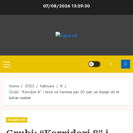
Skip
07/08/2026
13:29:30
to
content
Primary
Menu
Home
2023
February
8
Grubi: “Korridori 8” i lënë në harresë për 30 vjet, së shpejti do të
bëhet realitet
MAQEDONI