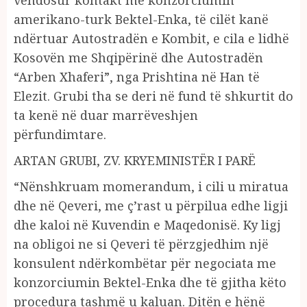
amerikano-turk Bektel-Enka, të cilët kanë
ndërtuar Autostradën e Kombit, e cila e lidhë
Kosovën me Shqipërinë dhe Autostradën
“Arben Xhaferi”, nga Prishtina në Han të
Elezit. Grubi tha se deri në fund të shkurtit do
ta kenë në duar marrëveshjen
përfundimtare.
ARTAN GRUBI, ZV. KRYEMINISTËR I PARË
“Nënshkruam momerandum, i cili u miratua
dhe në Qeveri, me ç’rast u përpilua edhe ligji
dhe kaloi në Kuvendin e Maqedonisë. Ky ligj
na obligoi ne si Qeveri të përzgjedhim një
konsulent ndërkombëtar për negociata me
konzorciumin Bektel-Enka dhe të gjitha këto
procedura tashmë u kaluan. Ditën e hënë