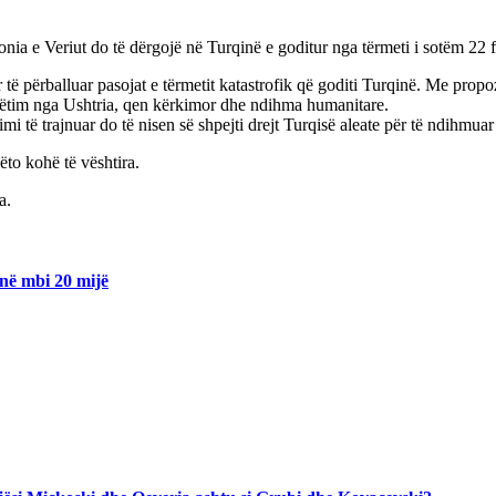
onia e Veriut do të dërgojë në Turqinë e goditur nga tërmeti i sotëm 22
të përballuar pasojat e tërmetit katastrofik që goditi Turqinë. Me prop
pëtim nga Ushtria, qen kërkimor dhe ndihma humanitare.
 të trajnuar do të nisen së shpejti drejt Turqisë aleate për të ndihmuar 
ëto kohë të vështira.
a.
 në mbi 20 mijë