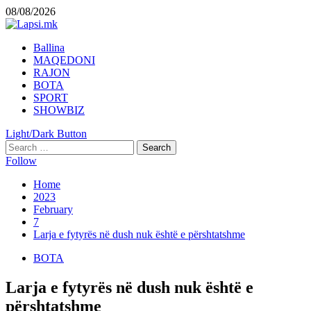
Skip
08/08/2026
to
content
Primary
Ballina
Menu
MAQEDONI
RAJON
BOTA
SPORT
SHOWBIZ
Light/Dark Button
Search
for:
Follow
Home
2023
February
7
Larja e fytyrës në dush nuk është e përshtatshme
BOTA
Larja e fytyrës në dush nuk është e
përshtatshme