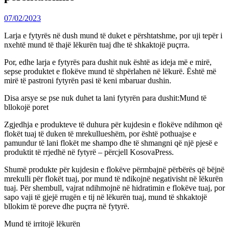
07/02/2023
Larja e fytyrës në dush mund të duket e përshtatshme, por uji tepër i
nxehtë mund të thajë lëkurën tuaj dhe të shkaktojë puçrra.
Por, edhe larja e fytyrës para dushit nuk është as ideja më e mirë,
sepse produktet e flokëve mund të shpërlahen në lëkurë. Është më
mirë të pastroni fytyrën pasi të keni mbaruar dushin.
Disa arsye se pse nuk duhet ta lani fytyrën para dushit:Mund të
bllokojë poret
Zgjedhja e produkteve të duhura për kujdesin e flokëve ndihmon që
flokët tuaj të duken të mrekullueshëm, por është pothuajse e
pamundur të lani flokët me shampo dhe të shmangni që një pjesë e
produktit të rrjedhë në fytyrë – përcjell KosovaPress.
Shumë produkte për kujdesin e flokëve përmbajnë përbërës që bëjnë
mrekulli për flokët tuaj, por mund të ndikojnë negativisht në lëkurën
tuaj. Për shembull, vajrat ndihmojnë në hidratimin e flokëve tuaj, por
sapo vaji të gjejë rrugën e tij në lëkurën tuaj, mund të shkaktojë
bllokim të poreve dhe puçrra në fytyrë.
Mund të irritojë lëkurën