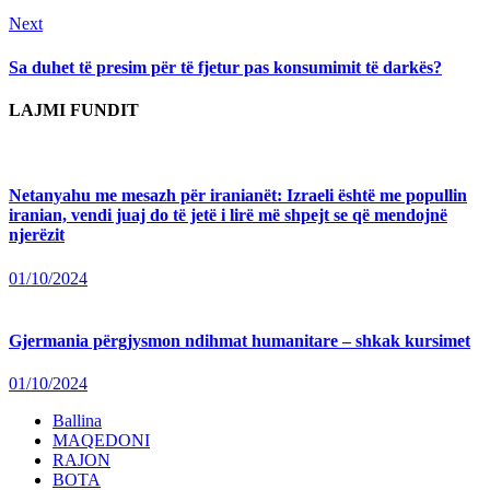
Next
Next
post:
Sa duhet të presim për të fjetur pas konsumimit të darkës?
LAJMI FUNDIT
Netanyahu me mesazh për iranianët: Izraeli është me popullin
iranian, vendi juaj do të jetë i lirë më shpejt se që mendojnë
njerëzit
01/10/2024
Gjermania përgjysmon ndihmat humanitare – shkak kursimet
01/10/2024
Ballina
MAQEDONI
RAJON
BOTA