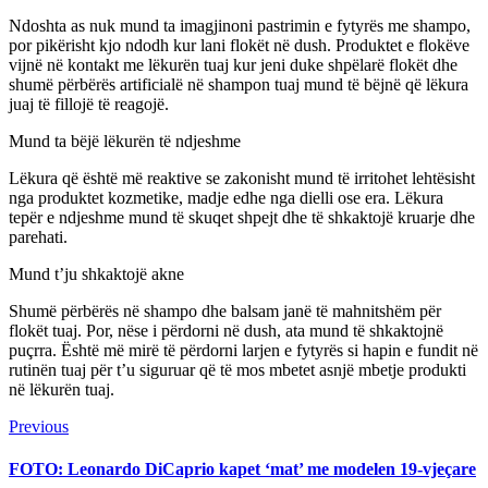
Ndoshta as nuk mund ta imagjinoni pastrimin e fytyrës me shampo,
por pikërisht kjo ndodh kur lani flokët në dush. Produktet e flokëve
vijnë në kontakt me lëkurën tuaj kur jeni duke shpëlarë flokët dhe
shumë përbërës artificialë në shampon tuaj mund të bëjnë që lëkura
juaj të fillojë të reagojë.
Mund ta bëjë lëkurën të ndjeshme
Lëkura që është më reaktive se zakonisht mund të irritohet lehtësisht
nga produktet kozmetike, madje edhe nga dielli ose era. Lëkura
tepër e ndjeshme mund të skuqet shpejt dhe të shkaktojë kruarje dhe
parehati.
Mund t’ju shkaktojë akne
Shumë përbërës në shampo dhe balsam janë të mahnitshëm për
flokët tuaj. Por, nëse i përdorni në dush, ata mund të shkaktojnë
puçrra. Është më mirë të përdorni larjen e fytyrës si hapin e fundit në
rutinën tuaj për t’u siguruar që të mos mbetet asnjë mbetje produkti
në lëkurën tuaj.
Continue
Previous
Previous
post:
Reading
FOTO: Leonardo DiCaprio kapet ‘mat’ me modelen 19-vjeçare