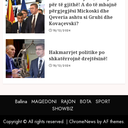
për të gjithë! A do të mbajnë
përgjegjësi Mickoski dhe
Qeveria ashtu si Grubi dhe
Kovaçevski?
18/12/2024
Hakmarrjet politike po
shkatërrojnë drejtësinë!
18/12/2024
Ballina
MAQEDONI
RAJON
BOTA
SPORT
SHOWBIZ
Copyright © All rights reserved.
|
ChromeNews
by AF themes.