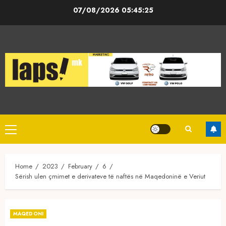
Skip
07/08/2026
05:45:25
to
content
Primary
Menu
Home
2023
February
6
Sërish ulen çmimet e derivateve të naftës në Maqedoninë e Veriut
MAQEDONI