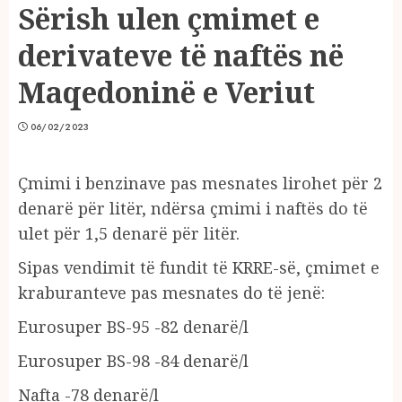
Sërish ulen çmimet e
derivateve të naftës në
Maqedoninë e Veriut
06/02/2023
Çmimi i benzinave pas mesnates lirohet për 2
denarë për litër, ndërsa çmimi i naftës do të
ulet për 1,5 denarë për litër.
Sipas vendimit të fundit të KRRE-së, çmimet e
kraburanteve pas mesnates do të jenë:
Eurosuper BS-95 -82 denarë/l
Eurosuper BS-98 -84 denarë/l
Nafta -78 denarë/l