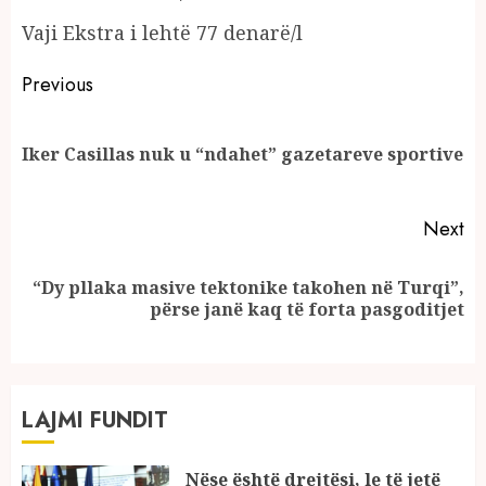
Vaji Ekstra i lehtë 77 denarë/l
Continue
Previous
Reading
Pr
Iker Casillas nuk u “ndahet” gazetareve sportive
po
Next
“Dy pllaka masive tektonike takohen në Turqi”,
Next
përse janë kaq të forta pasgoditjet
post:
LAJMI FUNDIT
Nëse është drejtësi, le të jetë