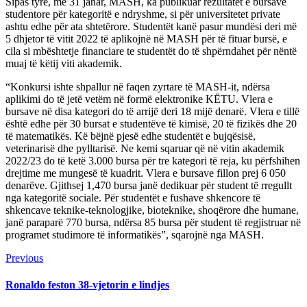
Sipas tyre, më 31 janar, MASH, ka publikuar rezultatet e bursave
studentore për kategoritë e ndryshme, si për universitetet private
ashtu edhe për ata shtetërore. Studentët kanë pasur mundësi deri më
5 dhjetor të vitit 2022 të aplikojnë në MASH për të fituar bursë, e
cila si mbështetje financiare te studentët do të shpërndahet për nëntë
muaj të këtij viti akademik.
“Konkursi ishte shpallur në faqen zyrtare të MASH-it, ndërsa
aplikimi do të jetë vetëm në formë elektronike KËTU. Vlera e
bursave në disa kategori do të arrijë deri 18 mijë denarë. Vlera e tillë
është edhe për 30 bursat e studentëve të kimisë, 20 të fizikës dhe 20
të matematikës. Kë bëjnë pjesë edhe studentët e bujqësisë,
veterinarisë dhe pylltarisë. Ne kemi sqaruar që në vitin akademik
2022/23 do të ketë 3.000 bursa për tre kategori të reja, ku përfshihen
drejtime me mungesë të kuadrit. Vlera e bursave fillon prej 6 050
denarëve. Gjithsej 1,470 bursa janë dedikuar për student të rregullt
nga kategoritë sociale. Për studentët e fushave shkencore të
shkencave teknike-teknologjike, bioteknike, shoqërore dhe humane,
janë paraparë 770 bursa, ndërsa 85 bursa për student të regjistruar në
programet studimore të informatikës”, sqarojnë nga MASH.
Continue
Previous
Previous
post:
Reading
Ronaldo feston 38-vjetorin e lindjes