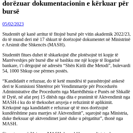
dorëzuar dokumentacionin e kërkuar për
bursë
05/02/2023
Studentët që kanë arritur të fitojnë bursë për vitin akademik 2022/23,
do të mund deri më 17 shkurt të dorëzojnë dokumentet në Ministrinë
e Arsimit dhe Shkencës (MASH).
Studentët fitues duhet të shkarkojnë dhe plotësojnë tri kopje të
Marrëveshjes për bursë dhe së bashku me një kopje të llogarisë
bankare, t’i dërgojnë në adresën “Shën Kirili dhe Metodi”, bulevardi
54, 1000 Shkup ose përmes postës.
“Kandidatët e refuzuar, do të ketë mundësi të parashtrojnë ankesë
deri te Komisioni Shtetëror për Vendimmarrje për Procedurën
Administrative dhe Procedurën nga Marrëdhënia e Punës në Shkallë
të Dytë, në afat prej 15 ditësh nga dita e pranimit të Aktvendimit nga
MASH-i ku do të theksohet arsyeja e refuzimit të aplikimit.
Kërkojmë nga kandidatët e refuzuar që të mos dorëzojnë
kundërshtime para marrjes së Aktvendimit”, sqarojnë nga Ministria,
duke theksuar që aktvendimet janë duke u përgatitur”, thonë nga
MASH.