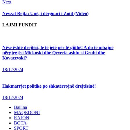
Next
Next
post:
Nevzat Bejta: Unë, i dërguari i Zotit (Video)
LAJMI FUNDIT
Nëse është drejtësi, le të jetë për të gjithë! A do të mbajnë
përgjegjësi Mickoski dhe Qeveria ashtu si Grubi dhe
Kovaçevski?
18/12/2024
Hakmarrjet politike po shkatërrojnë drejtësinë!
18/12/2024
Ballina
MAQEDONI
RAJON
BOTA
SPORT