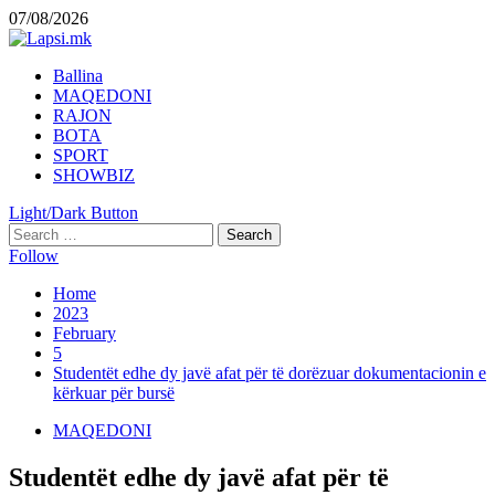
Skip
07/08/2026
to
content
Primary
Ballina
Menu
MAQEDONI
RAJON
BOTA
SPORT
SHOWBIZ
Light/Dark Button
Search
for:
Follow
Home
2023
February
5
Studentët edhe dy javë afat për të dorëzuar dokumentacionin e
kërkuar për bursë
MAQEDONI
Studentët edhe dy javë afat për të