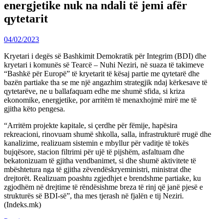
energjetike nuk na ndali të jemi afër
qytetarit
04/02/2023
Kryetari i degës së Bashkimit Demokratik për Integrim (BDI) dhe
kryetari i komunës së Tearcë – Nuhi Neziri, në suaza të takimeve
“Bashkë për Europë” të kryetarit të kësaj partie me qytetarë dhe
bazën partiake tha se me një angazhim strategjik ndaj kërkesave të
qytetarëve, ne u ballafaquam edhe me shumë sfida, si kriza
ekonomike, energjetike, por arritëm të menaxhojmë mirë me të
gjitha këto pengesa.
“Arritëm projekte kapitale, si çerdhe për fëmije, hapësira
rekreacioni, rinovuam shumë shkolla, salla, infrastrukturë rrugë dhe
kanalizime, realizuam sistemin e mbyllur për vaditje të tokës
bujqësore, stacion filtrimi për ujë të pijshëm, asfaltuam dhe
bekatonizuam të gjitha vendbanimet, si dhe shumë aktivitete të
mbështetura nga të gjitha zëvendëskryeministri, ministrat dhe
drejtorët. Realizuam poashtu zgjedhjet e brendshme partiake, ku
zgjodhëm në drejtime të rëndësishme breza të rinj që janë pjesë e
strukturës së BDI-së”, tha mes tjerash në fjalën e tij Neziri.
(Indeks.mk)