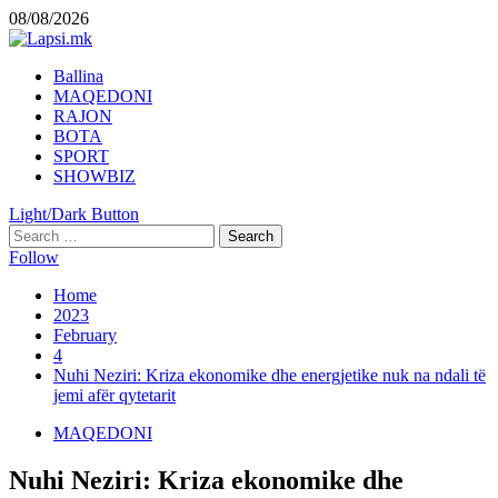
Skip
08/08/2026
to
content
Primary
Ballina
Menu
MAQEDONI
RAJON
BOTA
SPORT
SHOWBIZ
Light/Dark Button
Search
for:
Follow
Home
2023
February
4
Nuhi Neziri: Kriza ekonomike dhe energjetike nuk na ndali të
jemi afër qytetarit
MAQEDONI
Nuhi Neziri: Kriza ekonomike dhe