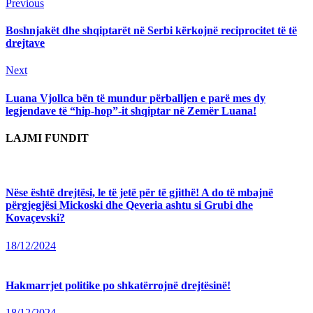
Continue
Previous
Previous
post:
Reading
Boshnjakët dhe shqiptarët në Serbi kërkojnë reciprocitet të të
drejtave
Next
Next
post:
Luana Vjollca bën të mundur përballjen e parë mes dy
legjendave të “hip-hop”-it shqiptar në Zemër Luana!
LAJMI FUNDIT
Nëse është drejtësi, le të jetë për të gjithë! A do të mbajnë
përgjegjësi Mickoski dhe Qeveria ashtu si Grubi dhe
Kovaçevski?
18/12/2024
Hakmarrjet politike po shkatërrojnë drejtësinë!
18/12/2024