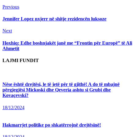
Continue
Previous
Previous
post:
Reading
Jennifer Lopez nxjerr në shitje rezidencën luksoze
Next
Next
post:
Hoxhiq: Edhe boshnjakët janë me “Frontin për Europë” të Ali
Ahmetit
LAJMI FUNDIT
Nëse është drejtësi, le të jetë për të gjithë! A do të mbajnë
përgjegjësi Mickoski dhe Qeveria ashtu si Grubi dhe
Kovaçevski?
18/12/2024
Hakmarrjet politike po shkatërrojnë drejtësinë!
18/12/2024