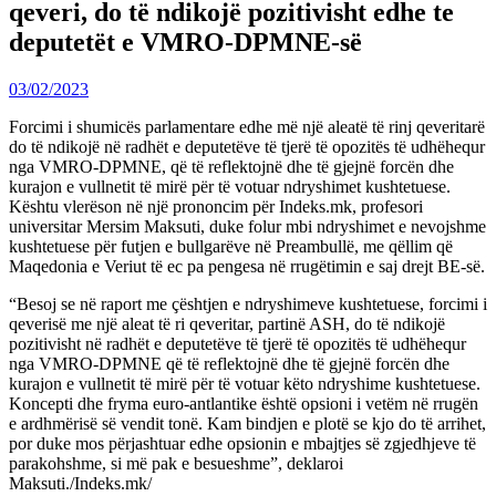
qeveri, do të ndikojë pozitivisht edhe te
deputetët e VMRO-DPMNE-së
03/02/2023
Forcimi i shumicës parlamentare edhe më një aleatë të rinj qeveritarë
do të ndikojë në radhët e deputetëve të tjerë të opozitës të udhëhequr
nga VMRO-DPMNE, që të reflektojnë dhe të gjejnë forcën dhe
kurajon e vullnetit të mirë për të votuar ndryshimet kushtetuese.
Kështu vlerëson në një prononcim për Indeks.mk, profesori
universitar Mersim Maksuti, duke folur mbi ndryshimet e nevojshme
kushtetuese për futjen e bullgarëve në Preambullë, me qëllim që
Maqedonia e Veriut të ec pa pengesa në rrugëtimin e saj drejt BE-së.
“Besoj se në raport me çështjen e ndryshimeve kushtetuese, forcimi i
qeverisë me një aleat të ri qeveritar, partinë ASH, do të ndikojë
pozitivisht në radhët e deputetëve të tjerë të opozitës të udhëhequr
nga VMRO-DPMNE që të reflektojnë dhe të gjejnë forcën dhe
kurajon e vullnetit të mirë për të votuar këto ndryshime kushtetuese.
Koncepti dhe fryma euro-antlantike është opsioni i vetëm në rrugën
e ardhmërisë së vendit tonë. Kam bindjen e plotë se kjo do të arrihet,
por duke mos përjashtuar edhe opsionin e mbajtjes së zgjedhjeve të
parakohshme, si më pak e besueshme”, deklaroi
Maksuti./Indeks.mk/