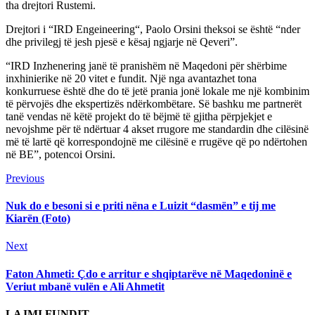
tha drejtori Rustemi.
Drejtori i “IRD Engeineering“, Paolo Orsini theksoi se është “nder
dhe privilegj të jesh pjesë e kësaj ngjarje në Qeveri”.
“IRD Inzhenering janë të pranishëm në Maqedoni për shërbime
inxhinierike në 20 vitet e fundit. Një nga avantazhet tona
konkurruese është dhe do të jetë prania jonë lokale me një kombinim
të përvojës dhe ekspertizës ndërkombëtare. Së bashku me partnerët
tanë vendas në këtë projekt do të bëjmë të gjitha përpjekjet e
nevojshme për të ndërtuar 4 akset rrugore me standardin dhe cilësinë
më të lartë që korrespondojnë me cilësinë e rrugëve që po ndërtohen
në BE”, potencoi Orsini.
Continue
Previous
Previous
post:
Reading
Nuk do e besoni si e priti nëna e Luizit “dasmën” e tij me
Kiarën (Foto)
Next
Next
post:
Faton Ahmeti: Çdo e arritur e shqiptarëve në Maqedoninë e
Veriut mbanë vulën e Ali Ahmetit
LAJMI FUNDIT