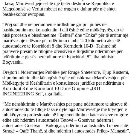
i kësaj Marrëveshjeje është një tjetër dëshmi se Republika e
Maqedonisë së Veriut mbetet në rrugën e duhur për një shtet
bashkëkohor evropian.
“Prej sot dhe në periudhën e ardhshme grupi i punës në
bashkëpunim me konsulentin, i cili është edhe mbikëqyrës, do të
nisë procesin e bisedimet me “Behtel” dhe “Enka” për të arritur një
marrëveshje cilësore për ndërtimin e mbi 120 kilometra akse të
autostradave të Korridorit 8 dhe Korridorit 10-D. Tashmë në
pranverë presim të fillojmë ofensivën e fuqishme ndërtimore për
ndërtimin e pjesës perëndimore të Korridorit 8”, tha ministri
Boçvarski.
Drejtori i Ndërmarrjes Publike për Rrugë Shtetërore, Ejup Rustemi,
shprehu nderin dhe kënaqësinë që e nënshkruan Marrëveshjen për
Mbikëqyrje të Këshilltarin e konsulencës juridike për ndërtimin e
Korridorit 8 dhe Korridorit 10 D me Grupin e „IRD
INGINEERING Srl“, nga Italia.
“Me nënshkrimin e Marrëveshjes për punë ndërtimore të akseve të
autostradës do të fillojë faza e dytë nga Marrëveshje me kryerjen e
mbikëqyrjen profesionale në implementimin e katër akseve rrugore
edhe atë: ndërtim i autostradës Tetovë – Gostivar; ndërtim i
autostradës Gostivar – Bukojçan; ndërtim i autostradës Trebenishtë –
Strugë – Qafë Thanë, si dhe ndërtim i autostradës Prilep- Manastir”,