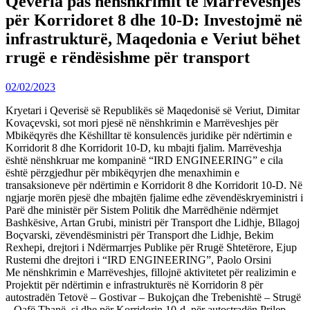
Qeveria pas nënshkrimit të Marrëveshjes
për Korridoret 8 dhe 10-D: Investojmë në
infrastrukturë, Maqedonia e Veriut bëhet
rrugë e rëndësishme për transport
02/02/2023
Kryetari i Qeverisë së Republikës së Maqedonisë së Veriut, Dimitar
Kovaçevski, sot mori pjesë në nënshkrimin e Marrëveshjes për
Mbikëqyrës dhe Këshilltar të konsulencës juridike për ndërtimin e
Korridorit 8 dhe Korridorit 10-D, ku mbajti fjalim. Marrëveshja
është nënshkruar me kompaninë “IRD ENGINEERING” e cila
është përzgjedhur për mbikëqyrjen dhe menaxhimin e
transaksioneve për ndërtimin e Korridorit 8 dhe Korridorit 10-D. Në
ngjarje morën pjesë dhe mbajtën fjalime edhe zëvendëskryeministri i
Parë dhe ministër për Sistem Politik dhe Marrëdhënie ndërmjet
Bashkësive, Artan Grubi, ministri për Transport dhe Lidhje, Bllagoj
Boçvarski, zëvendësministri për Transport dhe Lidhje, Bekim
Rexhepi, drejtori i Ndërmarrjes Publike për Rrugë Shtetërore, Ejup
Rustemi dhe drejtori i “IRD ENGINEERING”, Paolo Orsini
Me nënshkrimin e Marrëveshjes, fillojnë aktivitetet për realizimin e
Projektit për ndërtimin e infrastrukturës në Korridorin 8 për
autostradën Tetovë – Gostivar – Bukojçan dhe Trebenishtë – Strugë
– Qafë Thanë, si dhe për Korridorin 10-d, për autostradën Prilep-