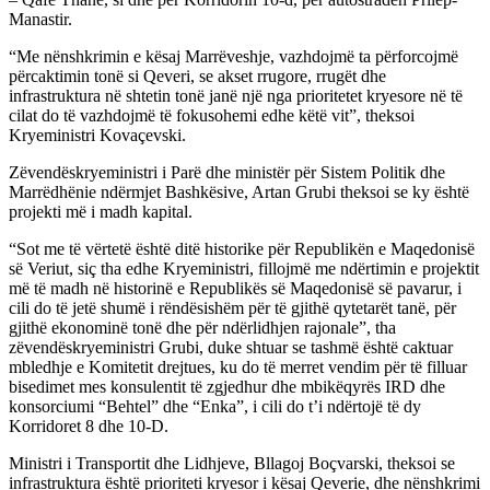
Manastir.
“Me nënshkrimin e kësaj Marrëveshje, vazhdojmë ta përforcojmë
përcaktimin tonë si Qeveri, se akset rrugore, rrugët dhe
infrastruktura në shtetin tonë janë një nga prioritetet kryesore në të
cilat do të vazhdojmë të fokusohemi edhe këtë vit”, theksoi
Kryeministri Kovaçevski.
Zëvendëskryeministri i Parë dhe ministër për Sistem Politik dhe
Marrëdhënie ndërmjet Bashkësive, Artan Grubi theksoi se ky është
projekti më i madh kapital.
“Sot me të vërtetë është ditë historike për Republikën e Maqedonisë
së Veriut, siç tha edhe Kryeministri, fillojmë me ndërtimin e projektit
më të madh në historinë e Republikës së Maqedonisë së pavarur, i
cili do të jetë shumë i rëndësishëm për të gjithë qytetarët tanë, për
gjithë ekonominë tonë dhe për ndërlidhjen rajonale”, tha
zëvendëskryeministri Grubi, duke shtuar se tashmë është caktuar
mbledhje e Komitetit drejtues, ku do të merret vendim për të filluar
bisedimet mes konsulentit të zgjedhur dhe mbikëqyrës IRD dhe
konsorciumi “Behtel” dhe “Enka”, i cili do t’i ndërtojë të dy
Korridoret 8 dhe 10-D.
Ministri i Transportit dhe Lidhjeve, Bllagoj Boçvarski, theksoi se
infrastruktura është prioriteti kryesor i kësaj Qeverie, dhe nënshkrimi