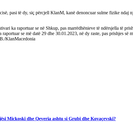
cisë, pasi të dy, siç përcjell KlanM, kanë denoncuar sulme fizike ndaj nj
i ka raportuar se në Shkup, pas marrëdhënieve të ndërsjella të prishura
a raportuar se më datë 29 dhe 30.01.2023, në dy raste, pas prishjes së m
MPB./KlanMacedonia
jegjësi Mickoski dhe Qeveria ashtu si Grubi dhe Kovaçevski?