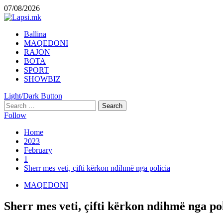
Skip
07/08/2026
to
content
Primary
Ballina
Menu
MAQEDONI
RAJON
BOTA
SPORT
SHOWBIZ
Light/Dark Button
Search
for:
Follow
Home
2023
February
1
Sherr mes veti, çifti kërkon ndihmë nga policia
MAQEDONI
Sherr mes veti, çifti kërkon ndihmë nga po